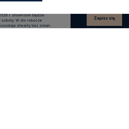
wakacyjnym od 20 czerwca do
 2026 r. showroom będzie
Zapisz się
 soboty. W dni robocze
zostaje otwarty bez zmian.
Zapisując się do newsle
swoich danych w celach
.0
Na podstawie
1823
opinii
z całego okresu
KLIENTA
POMOCNE LINKI
Raty Credit Agricole
 się
Sposoby płatności
 konta
Koszty dostawy
ówienia
Odbiór Przesyłki