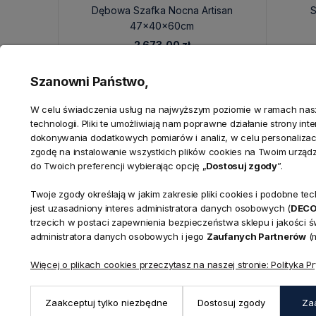
Dębowa Szafka Nocna Artisan
S
47x40x60cm
2 673,00 zł
Szanowni Państwo,
W celu świadczenia usług na najwyższym poziomie w ramach nasze
technologii. Pliki te umożliwiają nam poprawne działanie strony in
dokonywania dodatkowych pomiarów i analiz, w celu personalizacj
zgodę na instalowanie wszystkich plików cookies na Twoim urząd
do Twoich preferencji wybierając opcję „
Dostosuj zgody
”.
Twoje zgody określają w jakim zakresie pliki cookies i podobne 
KONTAKT
jest uzasadniony interes administratora danych osobowych (
DEC
Realizacja zamówień
trzecich w postaci zapewnienia bezpieczeństwa sklepu i jakości 
+ 48 721 772 234
administratora danych osobowych i jego
Zaufanych Partnerów
(m
Doradztwo produktowe
Showroom
+ 48 531 771 366
ul. Bielska 
Więcej o plikach cookies przeczytasz na naszej stronie: Polityka P
Biuro
43-356 Buj
+ 48 723 600 621
Reklamacje | Zwroty
Pon. - Pt.: 9
Zaakceptuj tylko niezbędne
Dostosuj zgody
Za
sklep@decoratore.pl
Sobota: 10:0