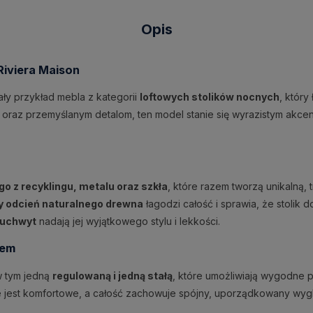
Opis
Riviera Maison
ały przykład mebla z kategorii
loftowych stolików nocnych
, który
oraz przemyślanym detalom, ten model stanie się wyrazistym akcent
 z recyklingu, metalu oraz szkła
, które razem tworzą unikalną, 
y odcień naturalnego drewna
łagodzi całość i sprawia, że stolik 
 uchwyt
nadają jej wyjątkowego stylu i lekkości.
łem
w tym jedną
regulowaną i jedną stałą
, które umożliwiają wygodne 
e jest komfortowe, a całość zachowuje spójny, uporządkowany wyg