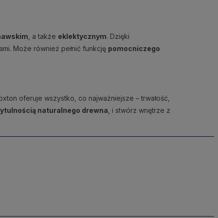
ynawskim
, a także
eklektycznym
. Dzięki
ami. Może również pełnić funkcję
pomocniczego
Hoxton oferuje wszystko, co najważniejsze – trwałość,
rzytulnością naturalnego drewna
, i stwórz wnętrze z