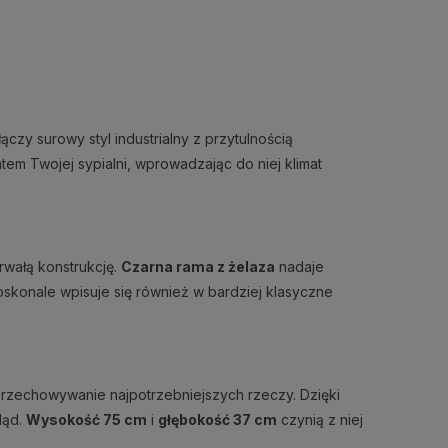
 łączy surowy styl industrialny z przytulnością
em Twojej sypialni, wprowadzając do niej klimat
trwałą konstrukcję.
Czarna rama z żelaza
nadaje
doskonale wpisuje się również w bardziej klasyczne
przechowywanie najpotrzebniejszych rzeczy. Dzięki
ląd.
Wysokość 75 cm
i
głębokość 37 cm
czynią z niej