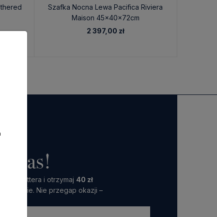
thered
Szafka Nocna Lewa Pacifica Riviera
Szafk
Maison 45x40x72cm
2 397,00 zł
a
o nas!
 Newslettera i otrzymaj
40 zł
amówienie. Nie przegap okazji –