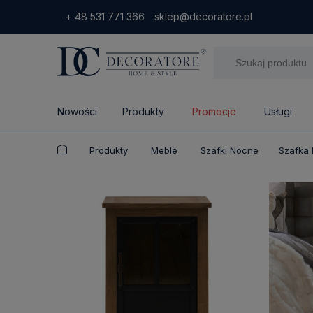
+ 48 531 771 366
sklep@decoratore.pl
Nowości
Produkty
Promocje
Usługi
Produkty
Meble
Szafki Nocne
Szafka