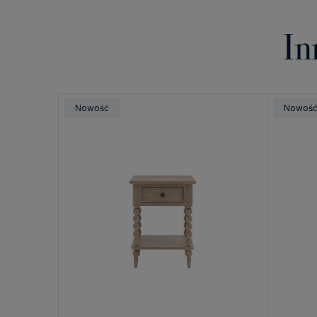
In
Nowość
Nowoś