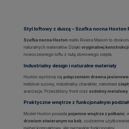
Styl loftowy z duszą – Szafka nocna Hoxton 
Szafka nocna Hoxton
marki Riviera Maison to doskon
naturalnych materiałów. Dzięki
oryginalnej konstrukcji
nowoczesnego loftu z nutą domowego ciepła.
Industrialny design i naturalne materiały
Hoxton wyróżnia się
połączeniem drewna jesionowego
meblowi surowy, industrialny charakter, natomiast
ciepł
aranżacje. Przeszklony front oraz
ozdobny metalowy
Praktyczne wnętrze z funkcjonalnym podzia
Model Hoxton posiada
pojemne wnętrze z półkami
, 
drzwiom otwieranym na bok
, codzienne użytkowani
mebel kompaktowy, ale niezwykle funkcjonalny.