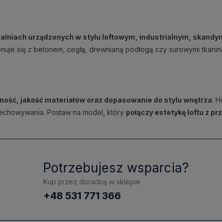
ialniach urządzonych w stylu loftowym, industrialnym, skand
onuje się z betonem, cegłą, drewnianą podłogą czy surowymi tkanin
ność, jakość materiałów oraz dopasowanie do stylu wnętrza
. 
echowywania. Postaw na model, który
połączy estetykę loftu z p
Potrzebujesz wsparcia?
Kup przez doradcę w sklepie
+48 531 771 366