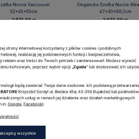
zafka Nocna Vancouver
Elegancka Szafka Nocna Wea
52x45x65cm
47x40x69,5cm
2 971,00 zł
2 673,00 zł
j strony internetowej korzystamy z plików cookies i podobnych
ternetowej, realizację jej podstawowych funkcji i bezpieczeństwa,
i reklam oraz treści do Twoich potrzeb i zainteresowań. Możesz wyrazić
zeniu końcowym, poprzez wybór opcji „
Zgoda
” lub dostosować ich użycie
technologii będą zawierać Twoje dane osobowe. Ich podstawą przetwarzani
NEWSLETTER
ORATORE
Krzysztof Sordyl ul. Bielska 45a; 43-356 Bujaków) lub podmiotów
Dołącz d
świadczonych usług w ramach jej działania oraz działań marketingowych
.in.
Google
,
Facebook
).
Zapisz się do naszego
45a,
rywatności
aków
rabatu
na pierwsze z
zapisz się już teraz
:00 - 17:00,
akceptuj wszystkie
0 - 14:00