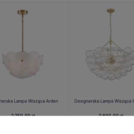
nerska Lampa Wisząca Arden
Designerska Lampa Wisząca 
2 750,00 zł
2 600,00 zł