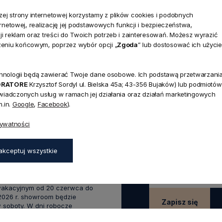
j strony internetowej korzystamy z plików cookies i podobnych
ternetowej, realizację jej podstawowych funkcji i bezpieczeństwa,
i reklam oraz treści do Twoich potrzeb i zainteresowań. Możesz wyrazić
zeniu końcowym, poprzez wybór opcji „
Zgoda
” lub dostosować ich użycie
technologii będą zawierać Twoje dane osobowe. Ich podstawą przetwarzani
ORATORE
Krzysztof Sordyl ul. Bielska 45a; 43-356 Bujaków) lub podmiotów
świadczonych usług w ramach jej działania oraz działań marketingowych
NEWSLETTER
.in.
Google
,
Facebook
).
Dołącz d
rywatności
Zapisz się do naszego
45a,
aków
rabatu
na pierwsze z
akceptuj wszystkie
zapisz się już teraz
:00 - 17:00,
0 - 14:00
wakacyjnym od 20 czerwca do
 2026 r. showroom będzie
Zapisz się
 soboty. W dni robocze
zostaje otwarty bez zmian.
Zapisując się do newsle