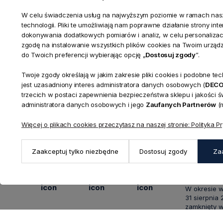
W celu świadczenia usług na najwyższym poziomie w ramach nasze
technologii. Pliki te umożliwiają nam poprawne działanie strony in
dokonywania dodatkowych pomiarów i analiz, w celu personalizacj
zgodę na instalowanie wszystkich plików cookies na Twoim urząd
do Twoich preferencji wybierając opcję „
Dostosuj zgody
”.
Twoje zgody określają w jakim zakresie pliki cookies i podobne 
jest uzasadniony interes administratora danych osobowych (
DEC
trzecich w postaci zapewnienia bezpieczeństwa sklepu i jakości 
KONTAKT
Realizacja zamówień
administratora danych osobowych i jego
Zaufanych Partnerów
(m
+ 48 721 772 234
Doradztwo produktowe
Showroom
Więcej o plikach cookies przeczytasz na naszej stronie: Polityka P
+ 48 531 771 366
ul. Bielska 
Biuro
43-356 Buj
+ 48 723 600 621
Zaakceptuj tylko niezbędne
Dostosuj zgody
Za
Reklamacje | Zwroty
Pon. - Pt.: 9
sklep@decoratore.pl
Sobota: 10:0
W okresie 
31 sierpnia
zamknięty w
showroom po