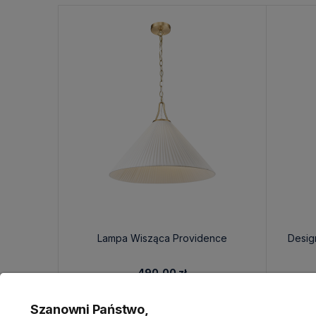
Lampa Wisząca Providence
Desig
490,00 zł
Szanowni Państwo,