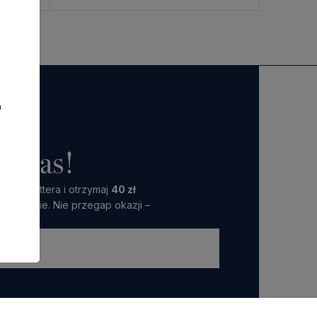
a
o nas!
 Newslettera i otrzymaj
40 zł
amówienie. Nie przegap okazji –
ttera wyrażasz zgodę na przetwarzanie przez nas