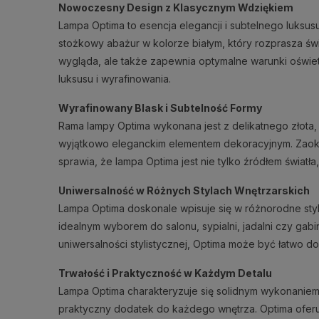
Nowoczesny Design z Klasycznym Wdziękiem
Lampa Optima to esencja elegancji i subtelnego luksu
stożkowy abażur w kolorze białym, który rozprasza świ
wygląda, ale także zapewnia optymalne warunki oświe
luksusu i wyrafinowania.
Wyrafinowany Blask i Subtelność Formy
Rama lampy Optima wykonana jest z delikatnego złota, 
wyjątkowo eleganckim elementem dekoracyjnym. Zaokrąg
sprawia, że lampa Optima jest nie tylko źródłem światł
Uniwersalność w Różnych Stylach Wnętrzarskich
Lampa Optima doskonale wpisuje się w różnorodne style
idealnym wyborem do salonu, sypialni, jadalni czy gab
uniwersalności stylistycznej, Optima może być łatwo do
Trwałość i Praktyczność w Każdym Detalu
Lampa Optima charakteryzuje się solidnym wykonaniem i
praktyczny dodatek do każdego wnętrza. Optima ofer