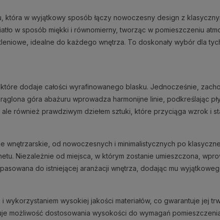
su, która w wyjątkowy sposób łączy nowoczesny design z klasyczny
atło w sposób miękki i równomierny, tworząc w pomieszczeniu atmosf
tleniowe, idealne do każdego wnętrza. To doskonały wybór dla ty
które dodaje całości wyrafinowanego blasku. Jednocześnie, zachowu
lona góra abażuru wprowadza harmonijne linie, podkreślając płynn
a, ale również prawdziwym dziełem sztuki, które przyciąga wzrok i 
 wnętrzarskie, od nowoczesnych i minimalistycznych po klasyczne i
inetu. Niezależnie od miejsca, w którym zostanie umieszczona, wpro
pasowana do istniejącej aranżacji wnętrza, dodając mu wyjątkowego 
 wykorzystaniem wysokiej jakości materiałów, co gwarantuje jej trw
uje możliwość dostosowania wysokości do wymagań pomieszczenia