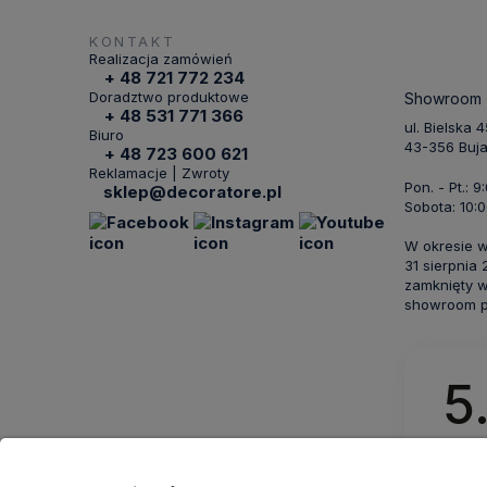
KONTAKT
Realizacja zamówień
+ 48 721 772 234
Doradztwo produktowe
Showroom
+ 48 531 771 366
ul. Bielska 
Biuro
43-356 Buj
+ 48 723 600 621
Reklamacje | Zwroty
Pon. - Pt.: 9
sklep@decoratore.pl
Sobota: 10:0
W okresie 
31 sierpnia
zamknięty w
showroom po
5