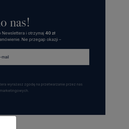
o nas!
 Newslettera i otrzymaj
40 zł
amówienie. Nie przegap okazji –
ttera wyrażasz zgodę na przetwarzanie przez nas
 marketingowych.