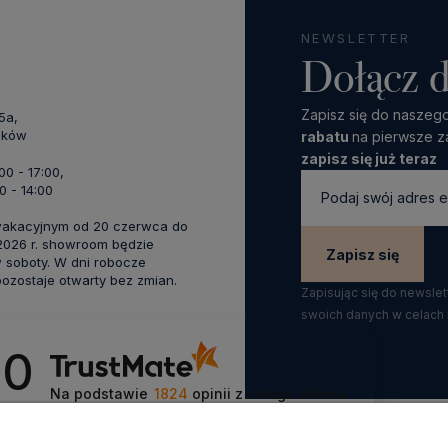
NEWSLETTER
Dołącz d
Zapisz się do naszego
45a,
aków
rabatu
na pierwsze z
zapisz się już teraz
:00 - 17:00,
0 - 14:00
wakacyjnym od 20 czerwca do
 2026 r. showroom będzie
Zapisz się
 soboty. W dni robocze
zostaje otwarty bez zmian.
Zapisując się do newsle
swoich danych w celach
.0
Na podstawie
1824
opinii
z całego okresu