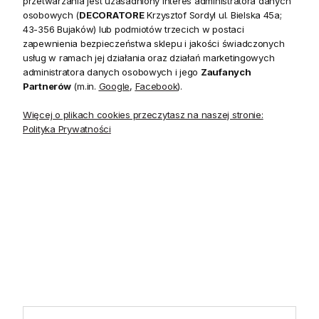
przetwarzania jest uzasadniony interes administratora danych
20 czerwca do 31 sierpnia
2026 r. showroom będzie
osobowych (
DECORATORE
Krzysztof Sordyl ul. Bielska 45a;
zamknięty w soboty. W dni
43-356 Bujaków) lub podmiotów trzecich w postaci
robocze showroom
zapewnienia bezpieczeństwa sklepu i jakości świadczonych
pozostaje otwarty bez
usług w ramach jej działania oraz działań marketingowych
zmian.
administratora danych osobowych i jego
Zaufanych
Partnerów
(m.in.
Google
,
Facebook
).
Więcej o plikach cookies przeczytasz na naszej stronie:
Polityka Prywatności
5.0
Na podstawie
1825
opinii
z całego okresu
INFORMACJE
STREFA KLIENTA
POMOCNE LINKI
POLECANE KATEGORIE