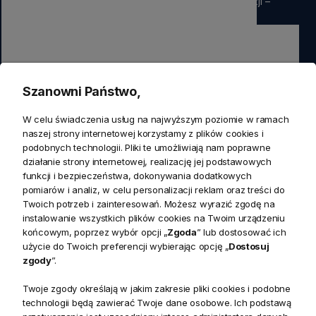
rabatu
na pierwsze zamówienie. Nie przegap okazji –
zapisz się już teraz
Zapisz się
Szanowni Państwo,
Zapisując się do newslettera wyrażasz zgodę na przetwarzanie
W celu świadczenia usług na najwyższym poziomie w ramach
przez nas swoich danych w celach marketingowych.
naszej strony internetowej korzystamy z plików cookies i
podobnych technologii. Pliki te umożliwiają nam poprawne
działanie strony internetowej, realizację jej podstawowych
KONTAKT
funkcji i bezpieczeństwa, dokonywania dodatkowych
Realizacja zamówień
pomiarów i analiz, w celu personalizacji reklam oraz treści do
+ 48 721 772 234
Twoich potrzeb i zainteresowań. Możesz wyrazić zgodę na
Doradztwo produktowe
Showroom
instalowanie wszystkich plików cookies na Twoim urządzeniu
+ 48 531 771 366
ul. Bielska 45a,
końcowym, poprzez wybór opcji „
Zgoda
” lub dostosować ich
Biuro
43-356 Bujaków
+ 48 723 600 621
użycie do Twoich preferencji wybierając opcję „
Dostosuj
Reklamacje | Zwroty
zgody
”.
Pon. - Pt.: 9:00 - 17:00,
sklep@decoratore.pl
Sobota: 10:00 - 14:00
Twoje zgody określają w jakim zakresie pliki cookies i podobne
technologii będą zawierać Twoje dane osobowe. Ich podstawą
W okresie wakacyjnym od