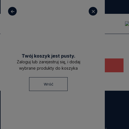
+ 48 531 771 366
sklep@decoratore.pl
Twój koszyk jest pusty.
Zaloguj lub zarejestruj się, i dodaj
Ten produkt jest niedostępny.
wybrane produkty do koszyka
Wróć
NEWSLETTER
Dołącz do nas!
Zapisz się do naszego Newslettera i otrzymaj
40 zł