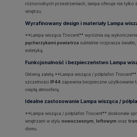
różnorodnych przestrzeniach, lampa oferuje nie tylko 
wnętrzu.
Wyrafinowany design i materiały Lampa wisz
**Lampa wisząca Triocent** wyróżnia się wykończen
pęcherzykami powietrza
subtelnie rozprasza światło
estetyką.
Funkcjonalność i bezpieczeństwo Lampa wisz
Główną zaletą **Lampa wisząca / półplafon Triocent**
szczelności
IP44
zapewnia bezpieczne użytkowanie tak
ciepłą atmosferę.
Idealne zastosowanie Lampa wisząca / półpl
**Lampa wisząca / półplafon Triocent** doskonale spra
wnętrzami w stylu
nowoczesnym
,
loftowym
oraz
tran
domu.