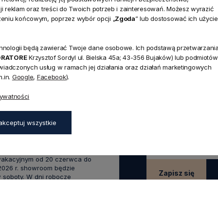
i reklam oraz treści do Twoich potrzeb i zainteresowań. Możesz wyrazić
zeniu końcowym, poprzez wybór opcji „
Zgoda
” lub dostosować ich użycie
technologii będą zawierać Twoje dane osobowe. Ich podstawą przetwarzani
ORATORE
Krzysztof Sordyl ul. Bielska 45a; 43-356 Bujaków) lub podmiotów
świadczonych usług w ramach jej działania oraz działań marketingowych
NEWSLETTER
.in.
Google
,
Facebook
).
Dołącz d
rywatności
Zapisz się do naszego
45a,
aków
rabatu
na pierwsze z
akceptuj wszystkie
zapisz się już teraz
:00 - 17:00,
0 - 14:00
wakacyjnym od 20 czerwca do
 2026 r. showroom będzie
Zapisz się
 soboty. W dni robocze
zostaje otwarty bez zmian.
Zapisując się do newsle
swoich danych w celach