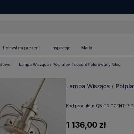
Pomysł na prezent
Inspiracje
Marki
fitowe
Lampa Wisząca / Półplafon Triocent Polerowany Nikiel
Lampa Wisząca / Półplaf
Kod produktu:
QN-TRIOCENT-P-P
1 136,00 zł