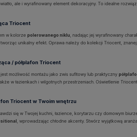
światło, ale i wyrafinowany element dekoracyjny. To idealne rozwią
ąca Triocent
iem w kolorze
polerowanego niklu
, nadając jej wyrafinowany chara
, tworząc unikalny efekt. Oprawa należy do kolekcji Triocent, zna
ąca / półplafon Triocent
 jest możliwość montażu jako zwis sufitowy lub praktyczny
półplaf
że w łazienkach i wilgotnych przestrzeniach. Oświetlenie Triocen
afon Triocent w Twoim wnętrzu
wdzi się w Twojej kuchni, łazience, korytarzu czy domowym biurze,
sitional
, wprowadzając chłodne akcenty. Stwórz wyjątkową aranża