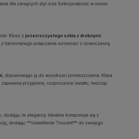
zanie dla ceniących styl oraz funkcjonalność w swoim
kter. Klosz z
przezroczystego szkła z drobnymi
nej z harmonijnego połączenia surowości z nowoczesną
on
, dopasowując ją do wysokości pomieszczenia. Klasa
t zapewnia przyjemne, rozproszone światło, tworząc
 dodając im elegancji. Idealnie komponuje się z
cję, dodając **oświetlenie Triocent** do swojego