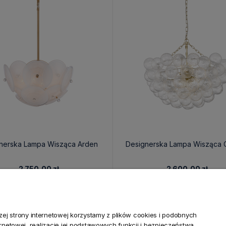
nerska Lampa Wisząca Arden
Designerska Lampa Wisząca 
2 750,00 zł
2 600,00 zł
j strony internetowej korzystamy z plików cookies i podobnych
ternetowej, realizację jej podstawowych funkcji i bezpieczeństwa,