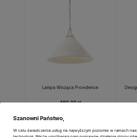
Lampa Wisząca Providence
Desig
490,00 zł
Szanowni Państwo,
W celu świadczenia usług na najwyższym poziomie w ramach nasze
technologii. Pliki te umożliwiają nam poprawne działanie strony in