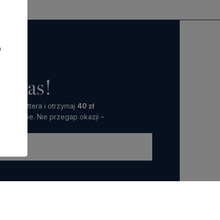
a
o nas!
 Newslettera i otrzymaj
40 zł
amówienie. Nie przegap okazji –
ttera wyrażasz zgodę na przetwarzanie przez nas
 marketingowych.