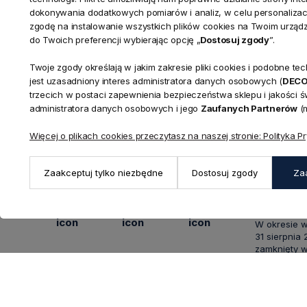
dokonywania dodatkowych pomiarów i analiz, w celu personalizacj
zgodę na instalowanie wszystkich plików cookies na Twoim urząd
do Twoich preferencji wybierając opcję „
Dostosuj zgody
”.
Twoje zgody określają w jakim zakresie pliki cookies i podobne 
jest uzasadniony interes administratora danych osobowych (
DEC
trzecich w postaci zapewnienia bezpieczeństwa sklepu i jakości 
KONTAKT
Realizacja zamówień
administratora danych osobowych i jego
Zaufanych Partnerów
(m
+ 48 721 772 234
Doradztwo produktowe
Showroom
Więcej o plikach cookies przeczytasz na naszej stronie: Polityka P
+ 48 531 771 366
ul. Bielska 
Biuro
43-356 Buj
+ 48 723 600 621
Zaakceptuj tylko niezbędne
Dostosuj zgody
Za
Reklamacje | Zwroty
Pon. - Pt.: 9
sklep@decoratore.pl
Sobota: 10:0
W okresie 
31 sierpnia
zamknięty w
showroom po