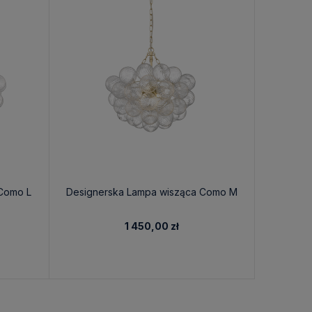
Como L
Designerska Lampa wisząca Como M
Duża
1 450,00 zł