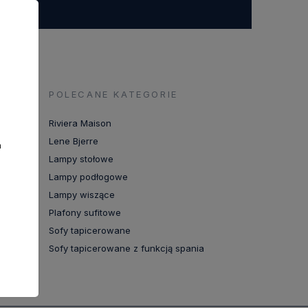
POLECANE KATEGORIE
Riviera Maison
Lene Bjerre
a
Lampy stołowe
Lampy podłogowe
Lampy wiszące
Plafony sufitowe
Sofy tapicerowane
Sofy tapicerowane z funkcją spania