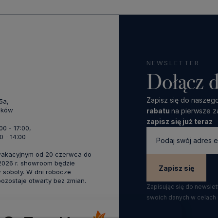
NEWSLETTER
Dołącz d
Zapisz się do naszego
45a,
aków
rabatu
na pierwsze z
zapisz się już teraz
:00 - 17:00,
0 - 14:00
wakacyjnym od 20 czerwca do
 2026 r. showroom będzie
Zapisz się
 soboty. W dni robocze
zostaje otwarty bez zmian.
Zapisując się do newsle
swoich danych w celach