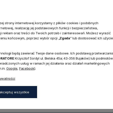
.0
Na podstawie
1823
opinii
z całego okresu
j strony internetowej korzystamy z plików cookies i podobnych
ternetowej, realizację jej podstawowych funkcji i bezpieczeństwa,
i reklam oraz treści do Twoich potrzeb i zainteresowań. Możesz wyrazić
KLIENTA
POMOCNE LINKI
zeniu końcowym, poprzez wybór opcji „
Zgoda
” lub dostosować ich użycie
Raty Credit Agricole
 się
Sposoby płatności
technologii będą zawierać Twoje dane osobowe. Ich podstawą przetwarzani
 konta
ORATORE
Krzysztof Sordyl ul. Bielska 45a; 43-356 Bujaków) lub podmiotów
Koszty dostawy
świadczonych usług w ramach jej działania oraz działań marketingowych
ówienia
Odbiór Przesyłki
.in.
Google
,
Facebook
).
Formularz reklamacji
Formularz odstąpienia od umowy
rywatności
Wygodne zwroty
ywatności
Opinie w TrustMate
akceptuj wszystkie
 plików cookies