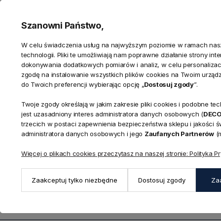
5
Szanowni Państwo,
W celu świadczenia usług na najwyższym poziomie w ramach nasze
technologii. Pliki te umożliwiają nam poprawne działanie strony in
dokonywania dodatkowych pomiarów i analiz, w celu personalizacj
INFORMACJE
STREFA 
zgodę na instalowanie wszystkich plików cookies na Twoim urząd
do Twoich preferencji wybierając opcję „
Dostosuj zgody
”.
O nas
Zaloguj się
Firmy B2B
Zarejestruj
Twoje zgody określają w jakim zakresie pliki cookies i podobne 
jest uzasadniony interes administratora danych osobowych (
Kontakt
Ustawienia
DEC
trzecich w postaci zapewnienia bezpieczeństwa sklepu i jakości 
Twoje zam
administratora danych osobowych i jego
Zaufanych Partnerów
(m
Nowości
Outlet
Więcej o plikach cookies przeczytasz na naszej stronie: Polityka P
Regulamin
Polityka Pr
Zaakceptuj tylko niezbędne
Dostosuj zgody
Za
Ustawienia