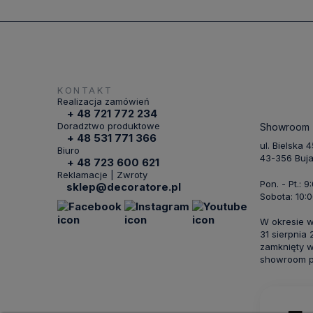
KONTAKT
Realizacja zamówień
+ 48 721 772 234
Doradztwo produktowe
Showroom
+ 48 531 771 366
ul. Bielska 
Biuro
43-356 Buj
+ 48 723 600 621
Reklamacje | Zwroty
Pon. - Pt.: 9
sklep@decoratore.pl
Sobota: 10:0
W okresie 
31 sierpnia
zamknięty w
showroom po