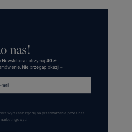
o nas!
 Newslettera i otrzymaj
40 zł
amówienie. Nie przegap okazji –
ttera wyrażasz zgodę na przetwarzanie przez nas
 marketingowych.