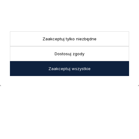
KONTAKT
Realizacja zamówień
+ 48 721 772 234
Doradztwo produktowe
Showroom
+ 48 531 771 366
ul. Bielska 45a,
Biuro
43-356 Bujaków
+ 48 723 600 621
Zaakceptuj tylko niezbędne
Reklamacje | Zwroty
Pon. - Pt.: 9:00 - 17:00,
sklep@decoratore.pl
Sobota: 10:00 - 14:00
Dostosuj zgody
W okresie wakacyjnym od
Zaakceptuj wszystkie
20 czerwca do 31 sierpnia
2026 r. showroom będzie
zamknięty w soboty. W dni
robocze showroom
pozostaje otwarty bez
zmian.