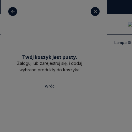
+ 48 531 771 366
sklep@decoratore.pl
Produkty
Oświetlenie
Lampy stołowe
Lampa St
Twój koszyk jest pusty.
Zaloguj lub zarejestruj się, i dodaj
wybrane produkty do koszyka
Wróć