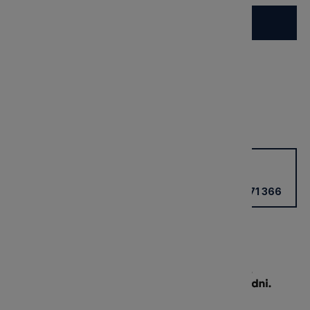
Do koszyka
Dostępny
Wysyłka:
3 dni
Dostawa:
Darmowa
Cena nie zawiera ewentualnych kosztów płatności
sprawdź formy dostawy
Potrzebujesz wsparcia?
Kup przez doradcę w sklepie
+48 531 771 366