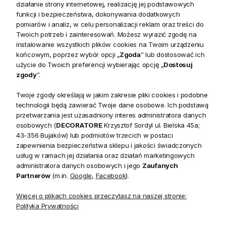
kolekcji oświetlenia stołowego, która z gracją wprowadzi
działanie strony internetowej, realizację jej podstawowych
unikalny charakter do Twojego wnętrza. Ta wyjątkowa lampa
funkcji i bezpieczeństwa, dokonywania dodatkowych
pomiarów i analiz, w celu personalizacji reklam oraz treści do
stołowa to doskonały wybór dla miłośników wyrafinowanego
Twoich potrzeb i zainteresowań. Możesz wyrazić zgodę na
designu i funkcjonalności. Wzbogaci każde pomieszczenie,
instalowanie wszystkich plików cookies na Twoim urządzeniu
stając się jego centralnym punktem.
końcowym, poprzez wybór opcji „
Zgoda
” lub dostosować ich
użycie do Twoich preferencji wybierając opcję „
Dostosuj
Charakterystyka i Kunszt Wykonania Lampa
zgody
”.
stołowa Wynwood
Twoje zgody określają w jakim zakresie pliki cookies i podobne
Lampa stołowa Wynwood
zachwyca swoim
vintage
technologii będą zawierać Twoje dane osobowe. Ich podstawą
mosiądzem
, który idealnie łączy się z
błyszczącym szkłem
przetwarzania jest uzasadniony interes administratora danych
osobowych (
DECORATORE
Krzysztof Sordyl ul. Bielska 45a;
opalowym
klosza w kolorze
białym
. Jej konstrukcja z
43-356 Bujaków) lub podmiotów trzecich w postaci
wysokiej jakości stali
inspirowana jest mechanizmami
zapewnienia bezpieczeństwa sklepu i jakości świadczonych
przemysłowymi, nadając lampie loftowy charakter. Subtelne
usług w ramach jej działania oraz działań marketingowych
detale tworzą harmonijną całość, podkreślając kunszt
administratora danych osobowych i jego
Zaufanych
Partnerów
(m.in.
Google
,
Facebook
).
wykonania.
Funkcjonalność i Trwałość Lampa stołowa
Więcej o plikach cookies przeczytasz na naszej stronie:
Wynwood
Polityka Prywatności