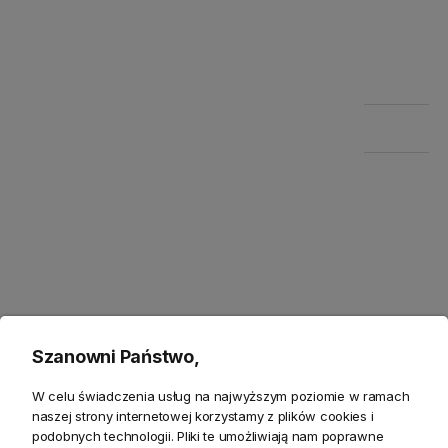
Szczegółowe informacje
Zwroty
Bezpieczeństwo
Opis
Szanowni Państwo,
Odkryj Lampa stołowa Wynwood – Esencja
Wyrafinowanego Oświetlenia
W celu świadczenia usług na najwyższym poziomie w ramach
naszej strony internetowej korzystamy z plików cookies i
Odkryj
lampę stołową Wynwood
, prawdziwą perłę w
podobnych technologii. Pliki te umożliwiają nam poprawne