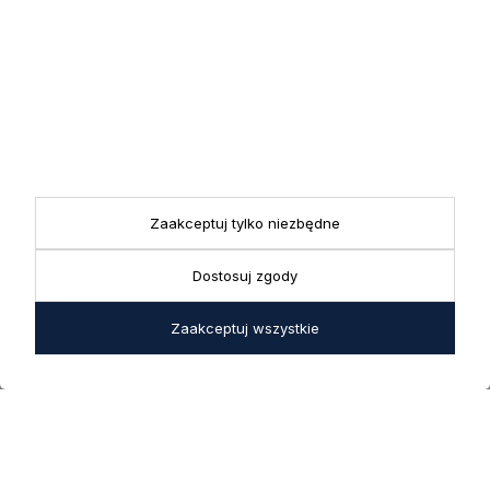
przez nas swoich danych w celach marketingowych.
KONTAKT
Realizacja zamówień
+ 48 721 772 234
Doradztwo produktowe
Showroom
+ 48 531 771 366
ul. Bielska 45a,
Biuro
43-356 Bujaków
+ 48 723 600 621
Reklamacje | Zwroty
Zaakceptuj tylko niezbędne
Pon. - Pt.: 9:00 - 17:00,
sklep@decoratore.pl
Sobota: 10:00 - 14:00
Dostosuj zgody
W okresie wakacyjnym od
20 czerwca do 31 sierpnia
Zaakceptuj wszystkie
2026 r. showroom będzie
zamknięty w soboty. W dni
robocze showroom
pozostaje otwarty bez
zmian.