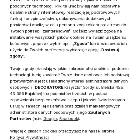
tylko praktyczne, ale także wyjątkowo estetyczne
podobnych technologii. Pliki te umożliwiają nam poprawne
działanie strony internetowej, realizację jej podstawowych
uzupełnienie przestrzeni przy łóżku. Dzięki kompaktowym
funkcji i bezpieczeństwa, dokonywania dodatkowych
wymiarom
41 x 56 x 64 cm
idealnie sprawdzi się nawet w
pomiarów i analiz, w celu personalizacji reklam oraz treści do
mniejszych sypialniach, gwarantując wygodę i harmonijną
Twoich potrzeb i zainteresowań. Możesz wyrazić zgodę na
organizację niezbędnych drobiazgów.
instalowanie wszystkich plików cookies na Twoim urządzeniu
końcowym, poprzez wybór opcji „
Zgoda
” lub dostosować ich
Wysoka jakość i stylowy wygląd
użycie do Twoich preferencji wybierając opcję „
Dostosuj
zgody
”.
Szafka nocna Santorini zachwyca subtelnym
szaromiętowym kolorem
z delikatnie matowym
Twoje zgody określają w jakim zakresie pliki cookies i podobne
technologii będą zawierać Twoje dane osobowe. Ich podstawą
wykończeniem, podkreślającym naturalną strukturę
drewna
przetwarzania jest uzasadniony interes administratora danych
akacji
. Cechą charakterystyczną są
przeszklone drzwi z
osobowych (
DECORATORE
Krzysztof Sordyl ul. Bielska 45a;
ozdobnymi szprosami
oraz elegancka szuflada z
43-356 Bujaków) lub podmiotów trzecich w postaci
frezowanym blatem. Metalowe uchwyty oraz profilowana
zapewnienia bezpieczeństwa sklepu i jakości świadczonych
usług w ramach jej działania oraz działań marketingowych
podstawa nadają całości wyrafinowany, uniwersalny
administratora danych osobowych i jego
Zaufanych
charakter. Mebel pochodzi z renomowanej kolekcji
Partnerów
(m.in.
Google
,
Facebook
).
Santorini
, co gwarantuje spójność estetyczną i doskonałe
wykonanie.
Więcej o plikach cookies przeczytasz na naszej stronie:
Polityka Prywatności