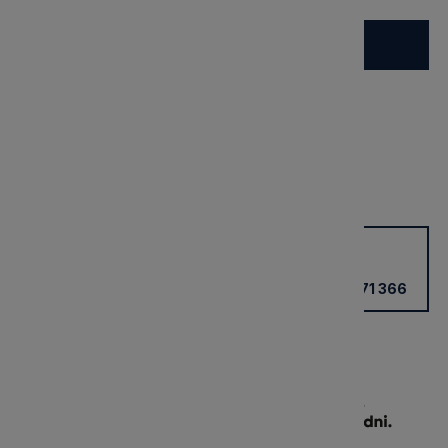
Do koszyka
Dostępny
Wysyłka:
3 dni
Dostawa:
Darmowa
Cena nie zawiera ewentualnych kosztów płatności
sprawdź formy dostawy
Potrzebujesz wsparcia?
Kup przez doradcę w sklepie
+48 531 771 366