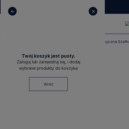
+ 48 531 771 366
sklep@decoratore.pl
Produkty
Meble
Szafki Nocne
Klasyczna Szafk
Twój koszyk jest pusty.
Zaloguj lub zarejestruj się, i dodaj
wybrane produkty do koszyka
Wróć