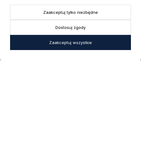
Biuro
43-356 Bujaków
+ 48 723 600 621
Reklamacje | Zwroty
Zaakceptuj tylko niezbędne
Pon. - Pt.: 9:00 - 17:00,
sklep@decoratore.pl
Sobota: 10:00 - 14:00
Dostosuj zgody
W okresie wakacyjnym od
20 czerwca do 31 sierpnia
Zaakceptuj wszystkie
2026 r. showroom będzie
zamknięty w soboty. W dni
robocze showroom
pozostaje otwarty bez
zmian.
5.0
Na podstawie
1823
opinii
z całego okresu
INFORMACJE