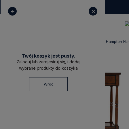
+ 48 531 771 366
sklep@decoratore.pl
Produkty
Meble
Konsole i Toaletki
Hampton Kon
Twój koszyk jest pusty.
Zaloguj lub zarejestruj się, i dodaj
wybrane produkty do koszyka
Wróć