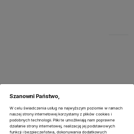
Szczegółowe informacje
Zwroty
Opis
Szanowni Państwo,
Stylowa konsola do Twojego wnętrza
W celu świadczenia usług na najwyższym poziomie w ramach
Konsola Avola
to wyjątkowy mebel z kategorii
eleganckich
naszej strony internetowej korzystamy z plików cookies i
konsol
, który doskonale odnajdzie się w Twoim
podobnych technologii. Pliki te umożliwiają nam poprawne
przedpokoju
, salonie czy gabinecie. Inspiracja stylem
działanie strony internetowej, realizację jej podstawowych
funkcji i bezpieczeństwa, dokonywania dodatkowych
hampton
w połączeniu z klasyczną formą sprawia, że