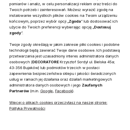
pomiarów i analiz, w celu personalizacji reklam oraz treści do
konsola staje się nie tylko praktycznym, ale także
Twoich potrzeb i zainteresowań. Możesz wyrazić zgodę na
dekoracyjnym elementem wnętrza. Jeśli szukasz
instalowanie wszystkich plików cookies na Twoim urządzeniu
funkcjonalnego i stylowego akcentu do swojego domu, ten
końcowym, poprzez wybór opcji „
Zgoda
” lub dostosować ich
użycie do Twoich preferencji wybierając opcję „
Dostosuj
model będzie znakomitym wyborem.
zgody
”.
Wysmakowana forma i przemyślane detale
Twoje zgody określają w jakim zakresie pliki cookies i podobne
technologii będą zawierać Twoje dane osobowe. Ich podstawą
Wykonana z
litego drewna kauczukowca
konsola
przetwarzania jest uzasadniony interes administratora danych
zachwyca niepowtarzalnym wykończeniem w kolorze
osobowych (
DECORATORE
Krzysztof Sordyl ul. Bielska 45a;
antycznego mahoniu
. Delikatne
postarzenia
i subtelne
43-356 Bujaków) lub podmiotów trzecich w postaci
kornikowanie
na blacie, półce oraz frontach szuflad nadają
zapewnienia bezpieczeństwa sklepu i jakości świadczonych
usług w ramach jej działania oraz działań marketingowych
meblowi autentycznego, ponadczasowego charakteru.
administratora danych osobowych i jego
Zaufanych
Solidne, toczone nóżki oraz
metalowe uchwyty
podkreślają
Partnerów
(m.in.
Google
,
Facebook
).
wysoką jakość wykonania, a przemyślana konstrukcja
gwarantuje stabilność i trwałość na lata.
Więcej o plikach cookies przeczytasz na naszej stronie:
Polityka Prywatności
Funkcjonalność i wygoda na co dzień
Konsola Avola
została zaprojektowana z myślą o Twojej