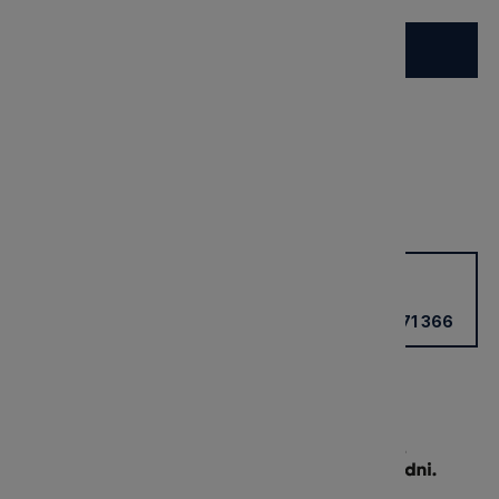
Do koszyka
Dostępny
Wysyłka:
3 dni
Dostawa:
Darmowa
Cena nie zawiera ewentualnych kosztów płatności
sprawdź formy dostawy
Potrzebujesz wsparcia?
Kup przez doradcę w sklepie
+48 531 771 366