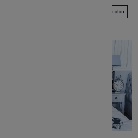
poduszki dekoracyjne
Boże Narodzenie
hampton
kwiaty
fotele
wiosna