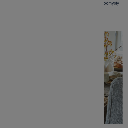
Jak dekorować białą sypialnię? Inspiracje, dodatki i pomysły
na 2026 rok
Czytaj artykuł