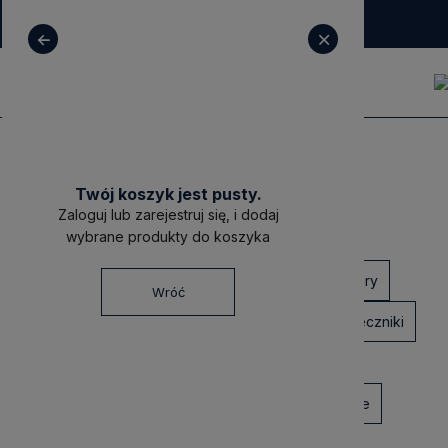
+ 48 531 771 366
sklep@decoratore.pl
Blog
Trendy
Twój koszyk jest pusty.
Blog
Zaloguj lub zarejestruj się, i dodaj
wybrane produkty do koszyka
butik
decoratore
lampy
kinkiety
abażury
Wróć
ceramika
szkło
porcelana
świece
świeczniki
lampiony
pufy
zegary
ekskluzywne
cukiernica
taca
waza
oświetlenie
home
modern classic
styl modern classic