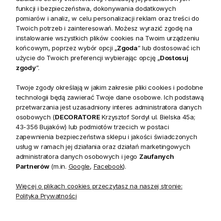
Trendy wnętrzarskie 2026 - co będzie modne w przyszłym
funkcji i bezpieczeństwa, dokonywania dodatkowych
roku?
pomiarów i analiz, w celu personalizacji reklam oraz treści do
Twoich potrzeb i zainteresowań. Możesz wyrazić zgodę na
Czytaj artykuł
instalowanie wszystkich plików cookies na Twoim urządzeniu
końcowym, poprzez wybór opcji „
Zgoda
” lub dostosować ich
użycie do Twoich preferencji wybierając opcję „
Dostosuj
zgody
”.
Twoje zgody określają w jakim zakresie pliki cookies i podobne
technologii będą zawierać Twoje dane osobowe. Ich podstawą
przetwarzania jest uzasadniony interes administratora danych
osobowych (
DECORATORE
Krzysztof Sordyl ul. Bielska 45a;
43-356 Bujaków) lub podmiotów trzecich w postaci
zapewnienia bezpieczeństwa sklepu i jakości świadczonych
usług w ramach jej działania oraz działań marketingowych
administratora danych osobowych i jego
Zaufanych
Partnerów
(m.in.
Google
,
Facebook
).
Więcej o plikach cookies przeczytasz na naszej stronie:
Omawiamy styl art déco we wnętrzach – czym się
Polityka Prywatności
charakteryzuje?
Czytaj artykuł