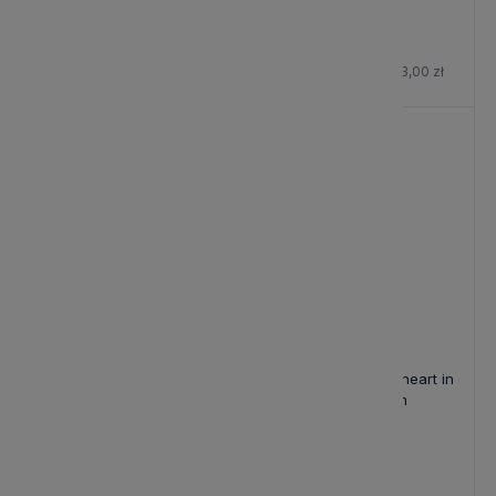
124,00 zł
87,55 zł
Cena regularna:
103,00 zł
-15%
Cukierniczka Heart in Black
Egg cup with Little heart in
Bastion Collection
Black 5x6cm
87,55 zł
25,00 zł