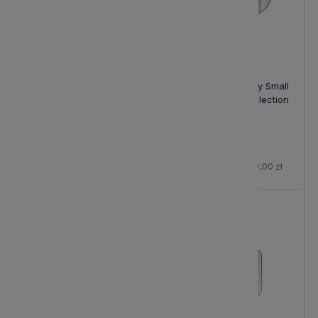
Talerz Śniadaniowy Iris Blue
Talerz Śniadaniowy Small
Print Bastion Collection
Stripes Bastion Collection
105,00 zł
84,15 zł
Cena regularna:
99,00 zł
-15%
-15%