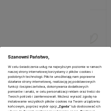
Cena regularna:
103,00 zł
-15%
Szanowni Państwo,
W celu świadczenia usług na najwyższym poziomie w ramach
Kubek Biały Double Love
Owalny Dzbanek na Sosy
naszej strony internetowej korzystamy z plików cookies i
Bastion Collection
Black Heart Bastion
podobnych technologii. Pliki te umożliwiają nam poprawne
Collection
działanie strony internetowej, realizację jej podstawowych
funkcji i bezpieczeństwa, dokonywania dodatkowych
62,05 zł
95,00 zł
pomiarów i analiz, w celu personalizacji reklam oraz treści do
Twoich potrzeb i zainteresowań. Możesz wyrazić zgodę na
Cena regularna:
73,00 zł
instalowanie wszystkich plików cookies na Twoim urządzeniu
końcowym, poprzez wybór opcji „
Zgoda
” lub dostosować ich