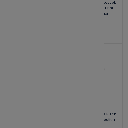
Zestaw Trzech Miseczek
Zestaw Trzech Miseczek
Biało-Niebieskich Bastion
do Sosów Brown Print
Collection
Bastion Collection
101,15 zł
113,00 zł
Cena regularna:
119,00 zł
-15%
Bowl Tapas 'dip in love'
Cukiernica Szklana Black
White 19 cm
Heart Bastion Collection