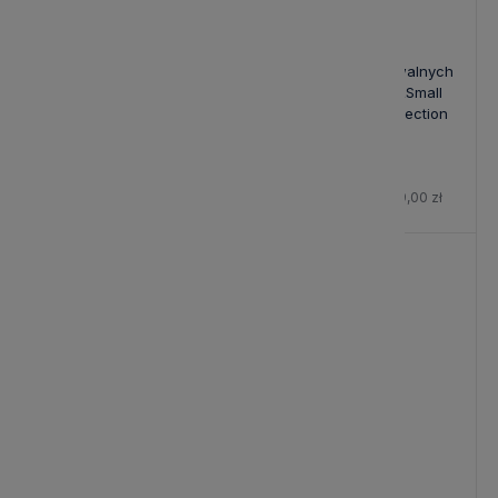
Talerzyk Podstawka Double
Zestaw Dwóch Owalnych
Love Bastion Collection
Talerzyków Fish&Small
Stripe Bastion Collection
34,85 zł
84,15 zł
Cena regularna:
41,00 zł
Cena regularna:
99,00 zł
-15%