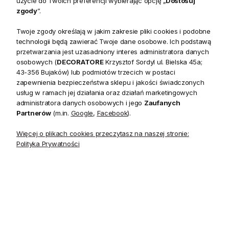
użycie do Twoich preferencji wybierając opcję „
Dostosuj
zgody
”.
Twoje zgody określają w jakim zakresie pliki cookies i podobne
technologii będą zawierać Twoje dane osobowe. Ich podstawą
przetwarzania jest uzasadniony interes administratora danych
osobowych (
DECORATORE
Krzysztof Sordyl ul. Bielska 45a;
43-356 Bujaków) lub podmiotów trzecich w postaci
zapewnienia bezpieczeństwa sklepu i jakości świadczonych
usług w ramach jej działania oraz działań marketingowych
administratora danych osobowych i jego
Zaufanych
Partnerów
(m.in.
Google
,
Facebook
).
Owalny Talerz Little Extra
Owalny Talerz na Filiżankę i
Love Bastion Collection
Ciastko Delicious Bastion
Więcej o plikach cookies przeczytasz na naszej stronie:
Collection
Polityka Prywatności
63,00 zł
89,00 zł