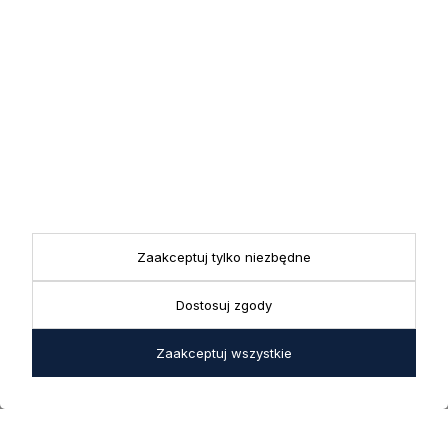
5.0
Na podstawie
1824
opinii
z całego okresu
INFORMACJE
STREFA KLIENTA
Zaakceptuj tylko niezbędne
POMOCNE LINKI
Dostosuj zgody
POLECANE KATEGORIE
Zaakceptuj wszystkie
Copyright © Decoratore® 2026