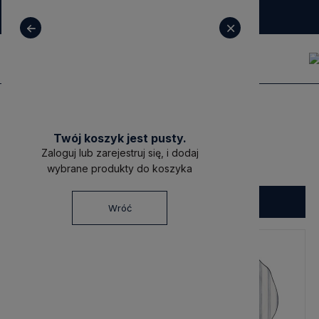
+ 48 531 771 366
sklep@decoratore.pl
Marki
Bastion Collections
Twój koszyk jest pusty.
Bastion Collections
Zaloguj lub zarejestruj się, i dodaj
wybrane produkty do koszyka
Filtruj
Wróć
-15%