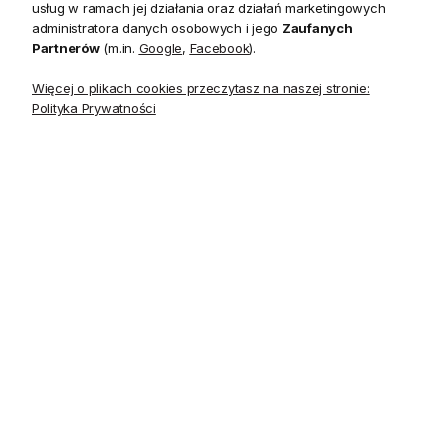
usług w ramach jej działania oraz działań marketingowych
administratora danych osobowych i jego
Zaufanych
Piękny szklany wazon Optical wykonany z najwyższej jakości
Partnerów
(m.in.
Google
,
Facebook
).
szkła kryształowego doskonale wpasuje się w każde wnętrze
nadając mu niepoowtarzalnego charakteru.
Więcej o plikach cookies przeczytasz na naszej stronie:
Polityka Prywatności
Kulista forma wazonu na wąskiej nóżce sprawia, że wazon
ten cechuje niebanalny design.
Kryształy w tym sezonie przechodzą swój renesans i
stanowią must have każdego wnętrza.
Wazon Optical występuje w trzech rozmiarach.
Wymiary: 23cm(szer.)x27cm(wys.)