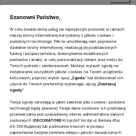
Szanowni Państwo,
W celu świadczenia usług na najwyższym poziomie w ramach
naszej strony internetowej korzystamy z plików cookies i
podobnych technologii. Pliki te umożliwiają nam poprawne
działanie strony internetowej, realizację jej podstawowych
funkcji i bezpieczeństwa, dokonywania dodatkowych
pomiarów i analiz, w celu personalizacji reklam oraz treści do
Twoich potrzeb i zainteresowań. Możesz wyrazić zgodę na
Zwroty
instalowanie wszystkich plików cookies na Twoim urządzeniu
końcowym, poprzez wybór opcji „
Zgoda
” lub dostosować ich
użycie do Twoich preferencji wybierając opcję „
Dostosuj
Bezpieczeństwo
zgody
”.
Twoje zgody określają w jakim zakresie pliki cookies i podobne
technologii będą zawierać Twoje dane osobowe. Ich podstawą
przetwarzania jest uzasadniony interes administratora danych
osobowych (
DECORATORE
Krzysztof Sordyl ul. Bielska 45a;
Opis
43-356 Bujaków) lub podmiotów trzecich w postaci
zapewnienia bezpieczeństwa sklepu i jakości świadczonych