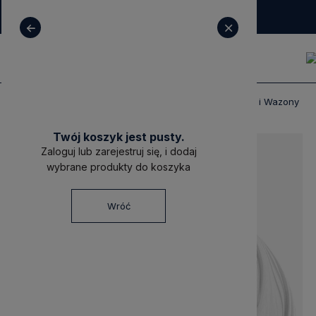
+ 48 531 771 366
sklep@decoratore.pl
Produkty
Dekoracje
Doniczki, Osłonki i Wazony
Twój koszyk jest pusty.
-15%
Zaloguj lub zarejestruj się, i dodaj
wybrane produkty do koszyka
Wróć