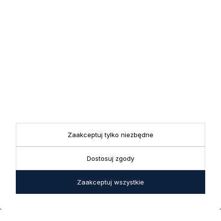
Zapisz się
Zapisując się do newslettera wyrażasz zgodę na przetwarzanie
przez nas swoich danych w celach marketingowych.
KONTAKT
Realizacja zamówień
+ 48 721 772 234
Doradztwo produktowe
Showroom
+ 48 531 771 366
ul. Bielska 45a,
Biuro
43-356 Bujaków
+ 48 723 600 621
Zaakceptuj tylko niezbędne
Reklamacje | Zwroty
Pon. - Pt.: 9:00 - 17:00,
sklep@decoratore.pl
Sobota: 10:00 - 14:00
Dostosuj zgody
W okresie wakacyjnym od
Zaakceptuj wszystkie
20 czerwca do 31 sierpnia
2026 r. showroom będzie
zamknięty w soboty. W dni
robocze showroom
pozostaje otwarty bez