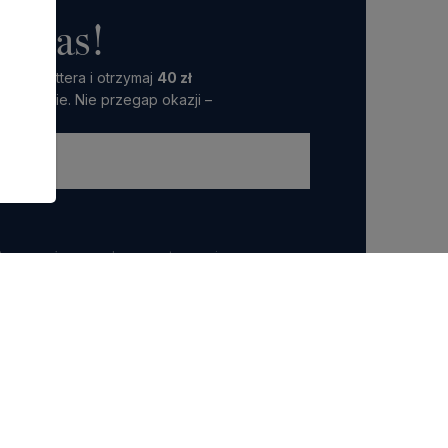
o nas!
 Newslettera i otrzymaj
40 zł
amówienie. Nie przegap okazji –
ttera wyrażasz zgodę na przetwarzanie przez nas
 marketingowych.