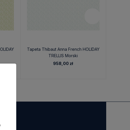
HOLIDAY
Tapeta Thibaut Anna French HOLIDAY
Tapeta T
TRELLIS Morski
958,00 zł
a