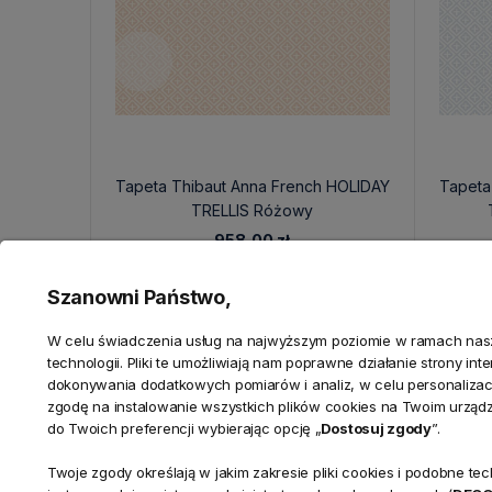
Tapeta Thibaut Anna French HOLIDAY
Tapeta
TRELLIS Różowy
958,00 zł
Szanowni Państwo,
W celu świadczenia usług na najwyższym poziomie w ramach nasze
technologii. Pliki te umożliwiają nam poprawne działanie strony in
dokonywania dodatkowych pomiarów i analiz, w celu personalizacj
zgodę na instalowanie wszystkich plików cookies na Twoim urząd
do Twoich preferencji wybierając opcję „
Dostosuj zgody
”.
Twoje zgody określają w jakim zakresie pliki cookies i podobne 