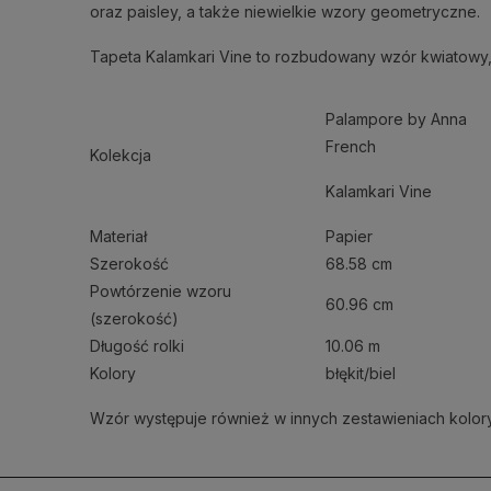
oraz paisley, a także niewielkie wzory geometryczne.
Tapeta Kalamkari Vine to rozbudowany wzór kwiatowy, 
Palampore by Anna
French
Kolekcja
Kalamkari Vine
Materiał
Papier
Szerokość
68.58 cm
Powtórzenie wzoru
60.96 cm
(szerokość)
Długość rolki
10.06 m
Kolory
błękit/biel
Wzór występuje również w innych zestawieniach kolor