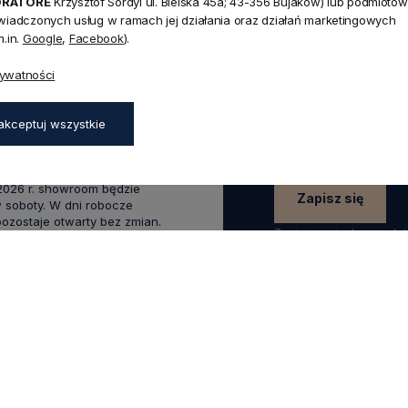
NEWSLETTER
ORATORE
Krzysztof Sordyl ul. Bielska 45a; 43-356 Bujaków) lub podmiotów
Dołącz d
świadczonych usług w ramach jej działania oraz działań marketingowych
.in.
Google
,
Facebook
).
Zapisz się do naszego
45a,
rywatności
aków
rabatu
na pierwsze z
zapisz się już teraz
:00 - 17:00,
akceptuj wszystkie
0 - 14:00
wakacyjnym od 20 czerwca do
 2026 r. showroom będzie
Zapisz się
 soboty. W dni robocze
zostaje otwarty bez zmian.
Zapisując się do newsle
swoich danych w celach
.0
Na podstawie
1823
opinii
z całego okresu