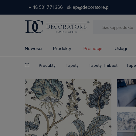
+ 48 531 771 366
sklep@decoratore.pl
Nowości
Produkty
Promocje
Usługi
Produkty
Tapety
Tapety Thibaut
Tape