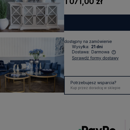
1 071,00 zł
dostępny na zamówienie
Wysyłka:
21 dni
Dostawa:
Darmowa
sprawdź formy dostawy
Cena nie zawiera ewentualnych
kosztów płatności
Potrzebujesz wsparcia?
Kup przez doradcę w sklepie