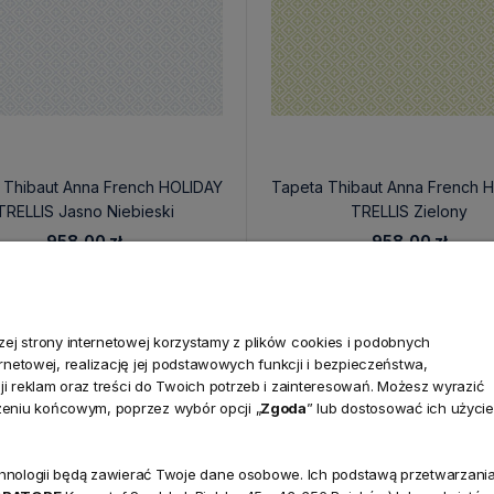
 Thibaut Anna French HOLIDAY
Tapeta Thibaut Anna French 
TRELLIS Jasno Niebieski
TRELLIS Zielony
958,00 zł
958,00 zł
j strony internetowej korzystamy z plików cookies i podobnych
ternetowej, realizację jej podstawowych funkcji i bezpieczeństwa,
i reklam oraz treści do Twoich potrzeb i zainteresowań. Możesz wyrazić
zeniu końcowym, poprzez wybór opcji „
Zgoda
” lub dostosować ich użycie
technologii będą zawierać Twoje dane osobowe. Ich podstawą przetwarzani