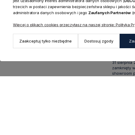
KONTAKT
jest uzasadniony interes administratora danych osobowych (
DEC
Realizacja zamówień
trzecich w postaci zapewnienia bezpieczeństwa sklepu i jakości 
+ 48 721 772 234
administratora danych osobowych i jego
Zaufanych Partnerów
(m
Doradztwo produktowe
Showroom
+ 48 531 771 366
ul. Bielska 
Więcej o plikach cookies przeczytasz na naszej stronie: Polityka P
Biuro
43-356 Buj
+ 48 723 600 621
Reklamacje | Zwroty
Pon. - Pt.: 9
Zaakceptuj tylko niezbędne
Dostosuj zgody
Za
sklep@decoratore.pl
Sobota: 10:0
W okresie 
31 sierpnia
zamknięty w
showroom po
5