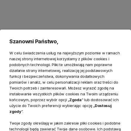
Produkty powiązane
Szanowni Państwo,
Zwroty
W celu świadczenia usług na najwyższym poziomie w ramach
Bezpieczeństwo
naszej strony internetowej korzystamy z plików cookies i
podobnych technologii. Pliki te umożliwiają nam poprawne
działanie strony internetowej, realizację jej podstawowych
funkcji i bezpieczeństwa, dokonywania dodatkowych
pomiarów i analiz, w celu personalizacji reklam oraz treści do
Twoich potrzeb i zainteresowań. Możesz wyrazić zgodę na
Opis
instalowanie wszystkich plików cookies na Twoim urządzeniu
końcowym, poprzez wybór opcji „
Zgoda
” lub dostosować ich
użycie do Twoich preferencji wybierając opcję „
Dostosuj
zgody
”.
Ten wielkoformatowy, fantazyjny wzór stylizowanych kwiatów
został zainspirowany XIX-wieczną tkaniną drukowaną we
Twoje zgody określają w jakim zakresie pliki cookies i podobne
Francji. Grafiki jakobejskie nawiązują do dominujących na
technologii będą zawierać Twoje dane osobowe. Ich podstawą