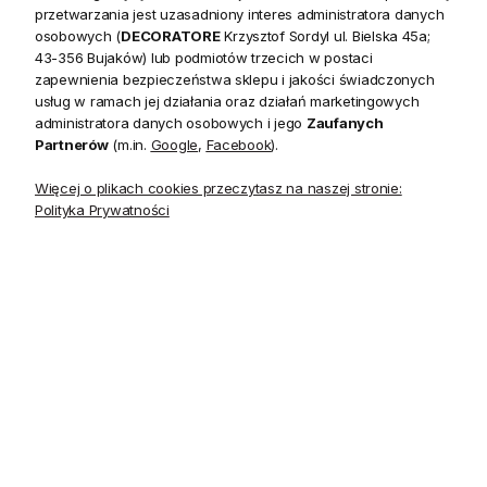
początku XVII w. angielskich wzorów tkanin kwiatowych, z
przetwarzania jest uzasadniony interes administratora danych
osobowych (
DECORATORE
Krzysztof Sordyl ul. Bielska 45a;
silnymi wpływami indyjskimi.
43-356 Bujaków) lub podmiotów trzecich w postaci
zapewnienia bezpieczeństwa sklepu i jakości świadczonych
Tapeta Indienne Jacobean Green to wzór kwiatowy, w
usług w ramach jej działania oraz działań marketingowych
przeważającym odcieniu zieleni na zielonym tle. Wzór ten
administratora danych osobowych i jego
Zaufanych
doda uroku każdemu wnętrzu.
Partnerów
(m.in.
Google
,
Facebook
).
Więcej o plikach cookies przeczytasz na naszej stronie:
Indienne Jacobean by
Polityka Prywatności
Anna French Seaglass
Kolekcja
and Gold
Indienne
Materiał
Papier
Szerokość
137.16 cm
Powtórzenie wzoru
121.92 cm
(szerokość)
Długość rolki
137.16 m
Kolory
szkło morskie/złoto