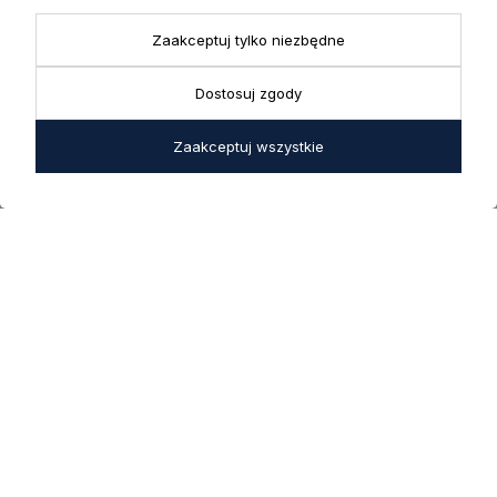
43-356 Bujaków
+ 48 723 600 621
Reklamacje | Zwroty
Zaakceptuj tylko niezbędne
Pon. - Pt.: 9:00 - 17:00,
sklep@decoratore.pl
Sobota: 10:00 - 14:00
Dostosuj zgody
W okresie wakacyjnym od
20 czerwca do 31 sierpnia
Zaakceptuj wszystkie
2026 r. showroom będzie
zamknięty w soboty. W dni
robocze showroom
pozostaje otwarty bez
zmian.
5.0
Na podstawie
1823
opinii
z całego okresu
INFORMACJE