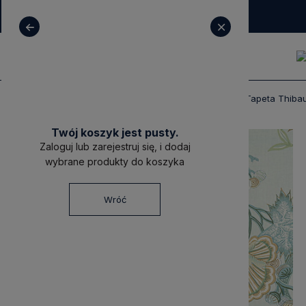
+ 48 531 771 366
sklep@decoratore.pl
Produkty
Tapety
Tapety Thibaut
Tapeta Thibau
Twój koszyk jest pusty.
Zaloguj lub zarejestruj się, i dodaj
wybrane produkty do koszyka
Wróć