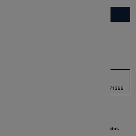
Do koszyka
dostępny na zamówienie
Wysyłka:
21 dni
Dostawa:
Darmowa
Cena nie zawiera ewentualnych kosztów płatności
sprawdź formy dostawy
Potrzebujesz wsparcia?
Kup przez doradcę w sklepie
+48 531 771 366