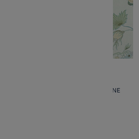
Tapeta Thibaut Anna French INDIENNE
JACOBEAN Zielony, Złoty
Kod produktu:
T36417
Marka:
2 189,00 zł