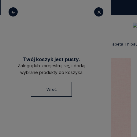
+ 48 531 771 366
sklep@decoratore.pl
Produkty
Tapety
Tapety Thibaut
Tapeta Thiba
Twój koszyk jest pusty.
Zaloguj lub zarejestruj się, i dodaj
wybrane produkty do koszyka
Wróć