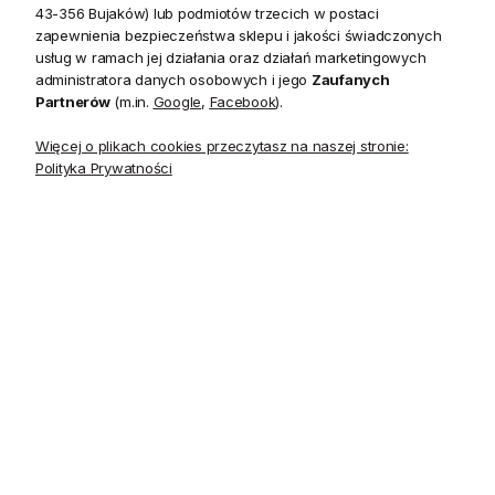
43-356 Bujaków) lub podmiotów trzecich w postaci
Tapeta Barlow Linen Blush to tapeta, który doda uroku
zapewnienia bezpieczeństwa sklepu i jakości świadczonych
każdemu wnętrzu.
usług w ramach jej działania oraz działań marketingowych
administratora danych osobowych i jego
Zaufanych
Partnerów
(m.in.
Google
,
Facebook
).
Barlow Linen by Anna
French Blush
Więcej o plikach cookies przeczytasz na naszej stronie:
Kolekcja
Polityka Prywatności
Devon
Materiał
Papier
Szerokość
68.58 cm
Powtórzenie wzoru
0.00 cm
(szerokość)
Długość rolki
10.06 m
Kolor
rumieniec
Wzór występuje również w innych zestawieniach
kolorystycznych.