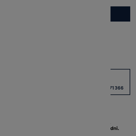
Do koszyka
dostępny na zamówienie
Wysyłka:
21 dni
Dostawa:
Darmowa
Cena nie zawiera ewentualnych kosztów płatności
sprawdź formy dostawy
Potrzebujesz wsparcia?
Kup przez doradcę w sklepie
+48 531 771 366