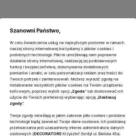
Produkty powiązane
Szanowni Państwo,
Zwroty
W celu świadczenia usług na najwyższym poziomie w ramach
naszej strony internetowej korzystamy z plików cookies i
podobnych technologii. Pliki te umożliwiają nam poprawne
Bezpieczeństwo
działanie strony internetowej, realizację jej podstawowych
funkcji i bezpieczeństwa, dokonywania dodatkowych
pomiarów i analiz, w celu personalizacji reklam oraz treści do
Twoich potrzeb i zainteresowań. Możesz wyrazić zgodę na
instalowanie wszystkich plików cookies na Twoim urządzeniu
końcowym, poprzez wybór opcji „
Zgoda
” lub dostosować ich
Opis
użycie do Twoich preferencji wybierając opcję „
Dostosuj
zgody
”.
Twoje zgody określają w jakim zakresie pliki cookies i podobne
Gustownie teksturowana i niewymownie elegancka, Barlow
technologii będą zawierać Twoje dane osobowe. Ich podstawą
Linen jest drukowana z wytłoczeniem lnianej tekstury, która
przetwarzania jest uzasadniony interes administratora danych
nadaje ścianom wygląd lnu i wytrzymałość winylu.
osobowych (
DECORATORE
Krzysztof Sordyl ul. Bielska 45a;