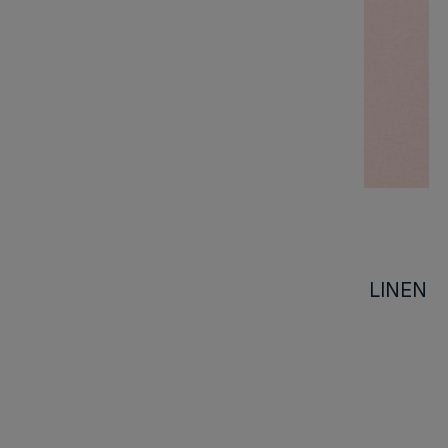
Tapeta Thibaut Anna French BARLOW LINEN
Różowy
Kod produktu:
AT24581
Marka:
1 916,00 zł