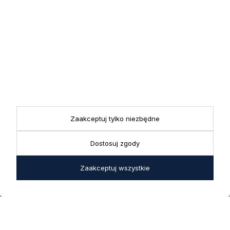
Zapisując się do newslettera wyrażasz zgodę na przetwarzanie
przez nas swoich danych w celach marketingowych.
KONTAKT
Realizacja zamówień
+ 48 721 772 234
Doradztwo produktowe
Showroom
+ 48 531 771 366
ul. Bielska 45a,
Biuro
43-356 Bujaków
+ 48 723 600 621
Reklamacje | Zwroty
Zaakceptuj tylko niezbędne
Pon. - Pt.: 9:00 - 17:00,
sklep@decoratore.pl
Sobota: 10:00 - 14:00
Dostosuj zgody
W okresie wakacyjnym od
20 czerwca do 31 sierpnia
Zaakceptuj wszystkie
2026 r. showroom będzie
zamknięty w soboty. W dni
robocze showroom
pozostaje otwarty bez
zmian.