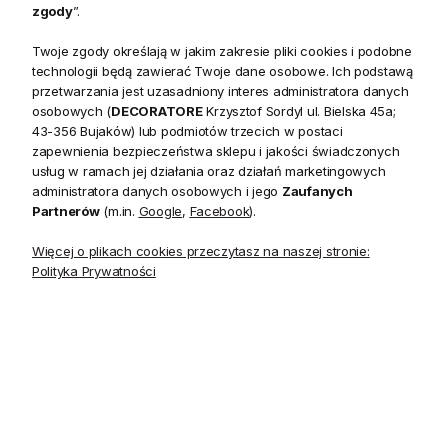
zgody
”.
Twoje zgody określają w jakim zakresie pliki cookies i podobne
technologii będą zawierać Twoje dane osobowe. Ich podstawą
przetwarzania jest uzasadniony interes administratora danych
Opis
osobowych (
DECORATORE
Krzysztof Sordyl ul. Bielska 45a;
43-356 Bujaków) lub podmiotów trzecich w postaci
zapewnienia bezpieczeństwa sklepu i jakości świadczonych
Kolekcja Marstrand II inspirowana jest skandynawskim
usług w ramach jej działania oraz działań marketingowych
administratora danych osobowych i jego
Zaufanych
wybrzeżem. Kolorystyka od ciepłej terakoty i złotych tonów
Partnerów
(m.in.
Google
,
Facebook
).
zachodu słońca po rozmarzone piaszczyste szarości
wysuszonej trawy plażowej oraz wzory klasycznych scen
Więcej o plikach cookies przeczytasz na naszej stronie:
przybrzeżnych, dodadzą pokojom, salonom i korytarzom
Polityka Prywatności
spokojnego i często nostalgicznego klimatu.
Tapeta Aspo Stripe to ponadczasowy motyw pasów, doda
elegancji zarówno klasycznym, jak i nowoczesnym wnętrzom.
Marstrand II