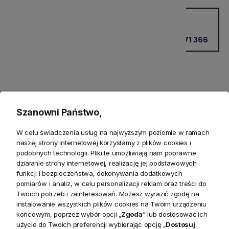
Potrzebujesz wsparcia?
Kup przez doradcę w sklepie
+48 531 771 366
Szanowni Państwo,
W celu świadczenia usług na najwyższym poziomie w ramach
naszej strony internetowej korzystamy z plików cookies i
podobnych technologii. Pliki te umożliwiają nam poprawne
działanie strony internetowej, realizację jej podstawowych
Produkty powiązane
funkcji i bezpieczeństwa, dokonywania dodatkowych
pomiarów i analiz, w celu personalizacji reklam oraz treści do
Zwroty
Twoich potrzeb i zainteresowań. Możesz wyrazić zgodę na
instalowanie wszystkich plików cookies na Twoim urządzeniu
końcowym, poprzez wybór opcji „
Zgoda
” lub dostosować ich
Bezpieczeństwo
użycie do Twoich preferencji wybierając opcję „
Dostosuj