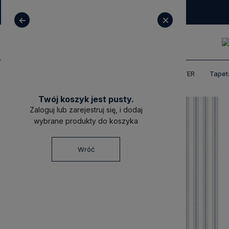
+ 48 531 771 366
sklep@decoratore.pl
Produkty
Tapety
Tapety BORASTAPETER
Tapeta
Twój koszyk jest pusty.
Zaloguj lub zarejestruj się, i dodaj
wybrane produkty do koszyka
Wróć