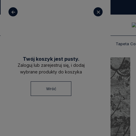
+ 48 531 771 366
sklep@decoratore.pl
Produkty
Tapety
Tapety Cole & Son
Tapeta Co
Twój koszyk jest pusty.
Zaloguj lub zarejestruj się, i dodaj
wybrane produkty do koszyka
Wróć