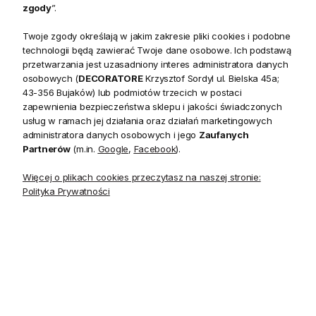
zgody
”.
Bezpieczeństwo
Twoje zgody określają w jakim zakresie pliki cookies i podobne
technologii będą zawierać Twoje dane osobowe. Ich podstawą
przetwarzania jest uzasadniony interes administratora danych
osobowych (
DECORATORE
Krzysztof Sordyl ul. Bielska 45a;
43-356 Bujaków) lub podmiotów trzecich w postaci
Opis
zapewnienia bezpieczeństwa sklepu i jakości świadczonych
usług w ramach jej działania oraz działań marketingowych
administratora danych osobowych i jego
Zaufanych
Icons jest kolekcją najbardziej popularnych kultowych
Partnerów
(m.in.
Google
,
Facebook
).
wzorów Cole&Son, koncentruje się na klasycznych motywach
Więcej o plikach cookies przeczytasz na naszej stronie:
florystycznych i geometrycznych, łączy wzory i kolory w
Polityka Prywatności
unikatowym stylu, pozwala stworzyć wnętrze w
ponadczasowym i oryginalnym stylu.
Tapeta w delikatny wzór Cow Parsley (trybula leśna), w
odcieniach grafitu i szarości, nada szczególnego charakteru
wnętrzom w stylu rustykalnym, sprawdzi się również w
nowoczesnych realizacjach.