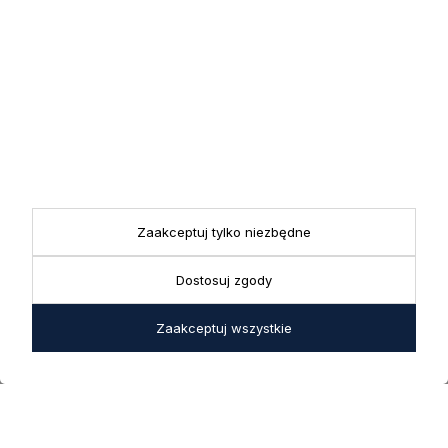
Zapisując się do newslettera wyrażasz zgodę na przetwarzanie
przez nas swoich danych w celach marketingowych.
KONTAKT
Realizacja zamówień
+ 48 721 772 234
Doradztwo produktowe
Showroom
+ 48 531 771 366
ul. Bielska 45a,
Biuro
43-356 Bujaków
+ 48 723 600 621
Reklamacje | Zwroty
Zaakceptuj tylko niezbędne
Pon. - Pt.: 9:00 - 17:00,
sklep@decoratore.pl
Sobota: 10:00 - 14:00
Dostosuj zgody
W okresie wakacyjnym od
20 czerwca do 31 sierpnia
Zaakceptuj wszystkie
2026 r. showroom będzie
zamknięty w soboty. W dni
robocze showroom
pozostaje otwarty bez
zmian.