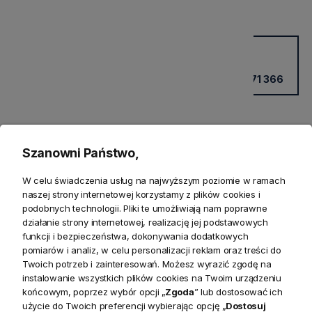
Potrzebujesz wsparcia?
Kup przez doradcę w sklepie
+48 531 771 366
Szanowni Państwo,
W celu świadczenia usług na najwyższym poziomie w ramach
naszej strony internetowej korzystamy z plików cookies i
podobnych technologii. Pliki te umożliwiają nam poprawne
działanie strony internetowej, realizację jej podstawowych
funkcji i bezpieczeństwa, dokonywania dodatkowych
pomiarów i analiz, w celu personalizacji reklam oraz treści do
Produkty powiązane
Twoich potrzeb i zainteresowań. Możesz wyrazić zgodę na
instalowanie wszystkich plików cookies na Twoim urządzeniu
Zwroty
końcowym, poprzez wybór opcji „
Zgoda
” lub dostosować ich
użycie do Twoich preferencji wybierając opcję „
Dostosuj