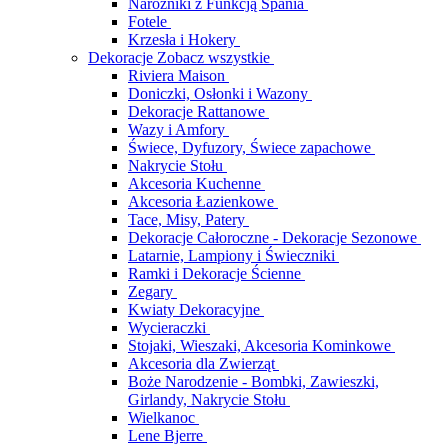
Narożniki z Funkcją Spania
Fotele
Krzesła i Hokery
Dekoracje
Zobacz wszystkie
Riviera Maison
Doniczki, Osłonki i Wazony
Dekoracje Rattanowe
Wazy i Amfory
Świece, Dyfuzory, Świece zapachowe
Nakrycie Stołu
Akcesoria Kuchenne
Akcesoria Łazienkowe
Tace, Misy, Patery
Dekoracje Całoroczne - Dekoracje Sezonowe
Latarnie, Lampiony i Świeczniki
Ramki i Dekoracje Ścienne
Zegary
Kwiaty Dekoracyjne
Wycieraczki
Stojaki, Wieszaki, Akcesoria Kominkowe
Akcesoria dla Zwierząt
Boże Narodzenie - Bombki, Zawieszki,
Girlandy, Nakrycie Stołu
Wielkanoc
Lene Bjerre