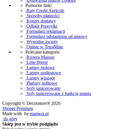
Ustawienia plików cookies
Pomocne linki
Raty Credit Agricole
Sposoby płatności
Koszty dostawy
Odbiór Przesyłki
Formularz reklamacji
Formularz odstąpienia od umowy
Wygodne zwroty
Opinie w TrustMate
Polecane kategorie
Riviera Maison
Lene Bjerre
Lampy stołowe
Lampy podłogowe
Lampy wiszące
Plafony sufitowe
Sofy tapicerowane
Sofy tapicerowane z funkcją spania
Copyright © Decoratore® 2026
Shoper Premium
Made with
by
mamezi.pl
do góry
Sklep jest w trybie podglądu