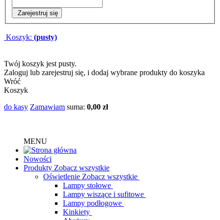
Zarejestruj się
Koszyk:
(pusty)
Twój koszyk jest pusty.
Zaloguj lub zarejestruj się, i dodaj wybrane produkty do koszyka
Wróć
Koszyk
do kasy
Zamawiam
suma:
0,00 zł
MENU
Nowości
Produkty
Zobacz wszystkie
Oświetlenie
Zobacz wszystkie
Lampy stołowe
Lampy wiszące i sufitowe
Lampy podłogowe
Kinkiety