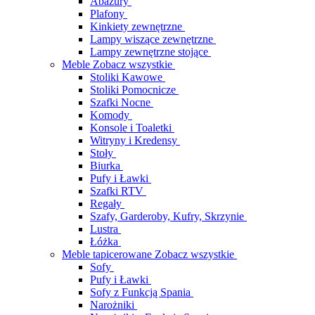
Abażury
Plafony
Kinkiety zewnętrzne
Lampy wiszące zewnętrzne
Lampy zewnętrzne stojące
Meble
Zobacz wszystkie
Stoliki Kawowe
Stoliki Pomocnicze
Szafki Nocne
Komody
Konsole i Toaletki
Witryny i Kredensy
Stoły
Biurka
Pufy i Ławki
Szafki RTV
Regały
Szafy, Garderoby, Kufry, Skrzynie
Lustra
Łóżka
Meble tapicerowane
Zobacz wszystkie
Sofy
Pufy i Ławki
Sofy z Funkcją Spania
Narożniki