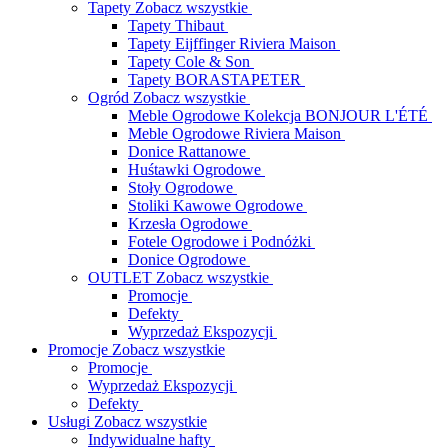
Tapety
Zobacz wszystkie
Tapety Thibaut
Tapety Eijffinger Riviera Maison
Tapety Cole & Son
Tapety BORASTAPETER
Ogród
Zobacz wszystkie
Meble Ogrodowe Kolekcja BONJOUR L'ÉTÉ
Meble Ogrodowe Riviera Maison
Donice Rattanowe
Huśtawki Ogrodowe
Stoły Ogrodowe
Stoliki Kawowe Ogrodowe
Krzesła Ogrodowe
Fotele Ogrodowe i Podnóżki
Donice Ogrodowe
OUTLET
Zobacz wszystkie
Promocje
Defekty
Wyprzedaż Ekspozycji
Promocje
Zobacz wszystkie
Promocje
Wyprzedaż Ekspozycji
Defekty
Usługi
Zobacz wszystkie
Indywidualne hafty