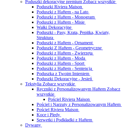
Poduszki dekoracyjne premium
Zobacz wszystkie
Poduszki Riviera Maison
Poduszki z Haftem - na Lato
Poduszki z Haftem - Monogram
Poduszki z Haftem - Misie
Wałki Dekoracyjne
Poduszki - Pasy, Krata, Pepitka, Kwiaty,
Struktura
Poduszki z Haftem - Ornament
Poduszki Z Haftem - Geometryczne
Poduszki z Haftem - Zwierzęta
Poduszki z Haftem - Moda
Poduszki z Haftem - Sport
Poduszki z Haftem - Sentencja
Poduszka z Twoim Imieniem
Poduszki Dekoracyjne - Jesień
Tekstylia
Zobacz wszystkie
Ręczniki z Personalizowanym Haftem
Zobacz
wszystkie
Pościel Riviera Maison
Pościel i Narzuty z Personalizowanym Haftem
Pościel Riviera Maison
Koce i Pledy
Serwetki i Podkładki z Haftem
Dywany