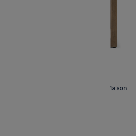
Szafka Nocna Fraser Island Riviera Maison
60x40x70cm
Kod produktu:
555090
Marka: