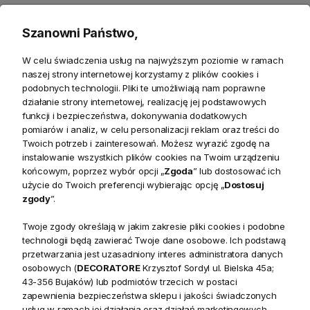
Opis
Szanowni Państwo,
Stolik nocny Fraser Island – elegancja i
W celu świadczenia usług na najwyższym poziomie w ramach
funkcjonalność w Twojej sypialni
naszej strony internetowej korzystamy z plików cookies i
podobnych technologii. Pliki te umożliwiają nam poprawne
Stolik nocny Fraser Island to wyjątkowy mebel, który
działanie strony internetowej, realizację jej podstawowych
doskonale wpisuje się w kategorię wyposażenia sypialni.
funkcji i bezpieczeństwa, dokonywania dodatkowych
pomiarów i analiz, w celu personalizacji reklam oraz treści do
Dzięki zastosowaniu
odzyskanego drewna dębowego
,
Twoich potrzeb i zainteresowań. Możesz wyrazić zgodę na
produkt ten wyróżnia się naturalnym, rustykalnym wyglądem,
instalowanie wszystkich plików cookies na Twoim urządzeniu
który wprowadza do wnętrza ciepło i przytulność. Jest to
końcowym, poprzez wybór opcji „
Zgoda
” lub dostosować ich
idealne rozwiązanie dla osób poszukujących mebli, które
użycie do Twoich preferencji wybierając opcję „
Dostosuj
zgody
”.
łączą
estetykę z funkcjonalnością
.
Twoje zgody określają w jakim zakresie pliki cookies i podobne
Charakterystyka stolika nocnego Fraser Island
technologii będą zawierać Twoje dane osobowe. Ich podstawą
przetwarzania jest uzasadniony interes administratora danych
Stolik nocny Fraser Island został starannie wykonany z
dębu
,
osobowych (
DECORATORE
Krzysztof Sordyl ul. Bielska 45a;
co nadaje mu solidny charakter oraz unikatowy wygląd.
43-356 Bujaków) lub podmiotów trzecich w postaci
Naturalne usłojenie drewna sprawia, że każdy egzemplarz
zapewnienia bezpieczeństwa sklepu i jakości świadczonych
jest niepowtarzalny. Jego
prosta forma
i klasyczny design
usług w ramach jej działania oraz działań marketingowych