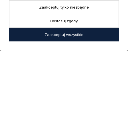
+ 48 723 600 621
Reklamacje | Zwroty
Zaakceptuj tylko niezbędne
Pon. - Pt.: 9:00 - 17:00,
sklep@decoratore.pl
Sobota: 10:00 - 14:00
Dostosuj zgody
W okresie wakacyjnym od
20 czerwca do 31 sierpnia
Zaakceptuj wszystkie
2026 r. showroom będzie
zamknięty w soboty. W dni
robocze showroom
pozostaje otwarty bez
zmian.
5.0
Na podstawie
1825
opinii
z całego okresu
INFORMACJE