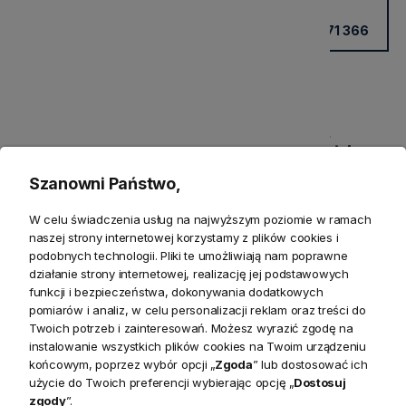
Kup przez doradcę w sklepie
+48 531 771 366
Szanowni Państwo,
W celu świadczenia usług na najwyższym poziomie w ramach
naszej strony internetowej korzystamy z plików cookies i
podobnych technologii. Pliki te umożliwiają nam poprawne
Szczegółowe informacje
działanie strony internetowej, realizację jej podstawowych
funkcji i bezpieczeństwa, dokonywania dodatkowych
Produkty powiązane
pomiarów i analiz, w celu personalizacji reklam oraz treści do
Twoich potrzeb i zainteresowań. Możesz wyrazić zgodę na
Zwroty
instalowanie wszystkich plików cookies na Twoim urządzeniu
końcowym, poprzez wybór opcji „
Zgoda
” lub dostosować ich
użycie do Twoich preferencji wybierając opcję „
Dostosuj
Bezpieczeństwo
zgody
”.