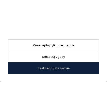
przez nas swoich danych w celach marketingowych.
KONTAKT
Realizacja zamówień
+ 48 721 772 234
Doradztwo produktowe
Showroom
+ 48 531 771 366
ul. Bielska 45a,
Biuro
43-356 Bujaków
+ 48 723 600 621
Reklamacje | Zwroty
Zaakceptuj tylko niezbędne
Pon. - Pt.: 9:00 - 17:00,
sklep@decoratore.pl
Sobota: 10:00 - 14:00
Dostosuj zgody
W okresie wakacyjnym od
20 czerwca do 31 sierpnia
Zaakceptuj wszystkie
2026 r. showroom będzie
zamknięty w soboty. W dni
robocze showroom
pozostaje otwarty bez
zmian.