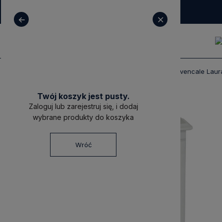
+ 48 531 771 366
sklep@decoratore.pl
Produkty
Meble
Szafki Nocne
Provencale Lau
Twój koszyk jest pusty.
Zaloguj lub zarejestruj się, i dodaj
wybrane produkty do koszyka
Wróć