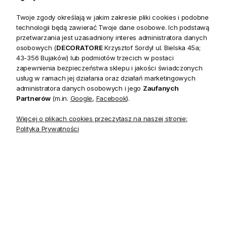
Twoje zgody określają w jakim zakresie pliki cookies i podobne
technologii będą zawierać Twoje dane osobowe. Ich podstawą
przetwarzania jest uzasadniony interes administratora danych
osobowych (
DECORATORE
Krzysztof Sordyl ul. Bielska 45a;
43-356 Bujaków) lub podmiotów trzecich w postaci
zapewnienia bezpieczeństwa sklepu i jakości świadczonych
usług w ramach jej działania oraz działań marketingowych
administratora danych osobowych i jego
Zaufanych
Partnerów
(m.in.
Google
,
Facebook
).
Więcej o plikach cookies przeczytasz na naszej stronie:
Opis
Polityka Prywatności
Seria Provencale Laura Ashley to propozycja dla miłośników
śmiałych linii i rzeźbionych detali. Każdy element kolekcji ma
doskonale dopracowaną formę z dbałością o każdy
szczegół. Meble dodadzą stylu i elegancji każdej aranżacji.
Ponadczasowa klasyczna elegancja z zachowaniem
przytulnego nieco prowansalskiego stylu to kwintesencja