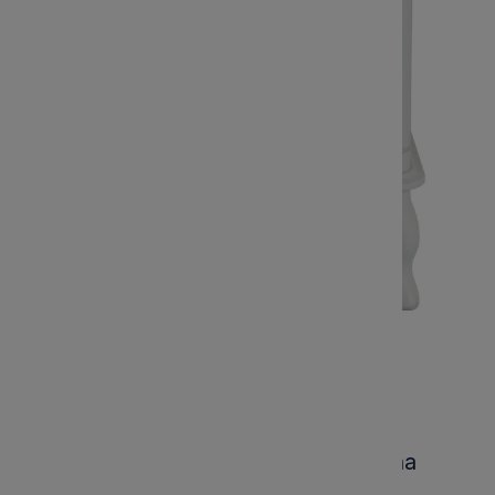
Provencale Laura Ashley Szafka Nocna
Szara 45x38x68cm