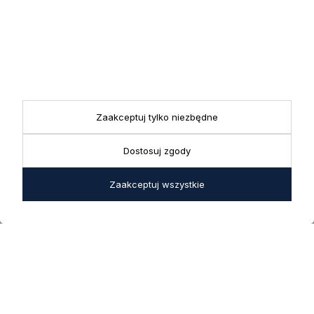
KONTAKT
Realizacja zamówień
+ 48 721 772 234
Doradztwo produktowe
Showroom
+ 48 531 771 366
ul. Bielska 45a,
Biuro
43-356 Bujaków
+ 48 723 600 621
Reklamacje | Zwroty
Zaakceptuj tylko niezbędne
Pon. - Pt.: 9:00 - 17:00,
sklep@decoratore.pl
Sobota: 10:00 - 14:00
Dostosuj zgody
W okresie wakacyjnym od
20 czerwca do 31 sierpnia
Zaakceptuj wszystkie
2026 r. showroom będzie
zamknięty w soboty. W dni
robocze showroom
pozostaje otwarty bez
zmian.