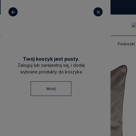
+ 48 531 771 366
sklep@decoratore.pl
Produkty
Poduszki dekoracyjne premium
Poduszki 
Twój koszyk jest pusty.
Zaloguj lub zarejestruj się, i dodaj
wybrane produkty do koszyka
Wróć