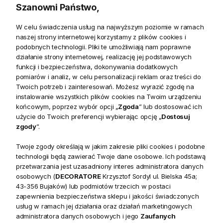
Szanowni Państwo,
W celu świadczenia usług na najwyższym poziomie w ramach
naszej strony internetowej korzystamy z plików cookies i
podobnych technologii. Pliki te umożliwiają nam poprawne
Produkty powiązane
działanie strony internetowej, realizację jej podstawowych
funkcji i bezpieczeństwa, dokonywania dodatkowych
pomiarów i analiz, w celu personalizacji reklam oraz treści do
Zwroty
Twoich potrzeb i zainteresowań. Możesz wyrazić zgodę na
instalowanie wszystkich plików cookies na Twoim urządzeniu
Bezpieczeństwo
końcowym, poprzez wybór opcji „
Zgoda
” lub dostosować ich
użycie do Twoich preferencji wybierając opcję „
Dostosuj
zgody
”.
Twoje zgody określają w jakim zakresie pliki cookies i podobne
technologii będą zawierać Twoje dane osobowe. Ich podstawą
przetwarzania jest uzasadniony interes administratora danych
Opis
osobowych (
DECORATORE
Krzysztof Sordyl ul. Bielska 45a;
43-356 Bujaków) lub podmiotów trzecich w postaci
zapewnienia bezpieczeństwa sklepu i jakości świadczonych
Miękka i aksamitna w dotyku, elegancka poduszka welurowa
usług w ramach jej działania oraz działań marketingowych
z haftowanym motywem, zapinana na kryty zamek. Poduszka
administratora danych osobowych i jego
Zaufanych