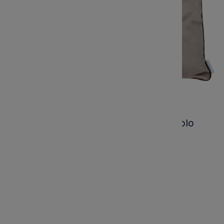
Poduszka Haftowana Dekoracyjna Polo
Club - Różne Kolory Tkanin
Kod produktu:
DEC12
Marka:
139,00 zł