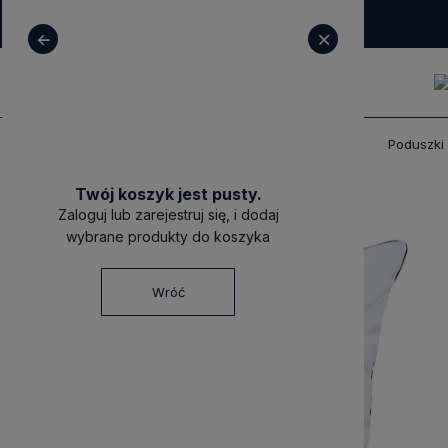
+ 48 531 771 366
sklep@decoratore.pl
Produkty
Poduszki dekoracyjne premium
Poduszki
Twój koszyk jest pusty.
Zaloguj lub zarejestruj się, i dodaj
wybrane produkty do koszyka
Wróć