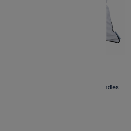
Poduszka Haftowana Dekoracyjna Ladies
Fashion - Różne Kolory Tkanin
Kod produktu:
MCH333
Marka: