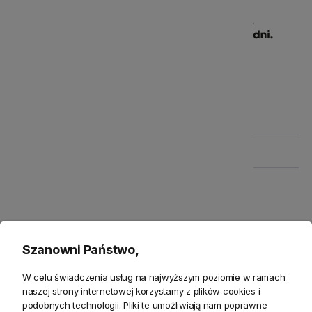
Produkty powiązane
Zwroty
Bezpieczeństwo
Szanowni Państwo,
Opis
W celu świadczenia usług na najwyższym poziomie w ramach
naszej strony internetowej korzystamy z plików cookies i
podobnych technologii. Pliki te umożliwiają nam poprawne