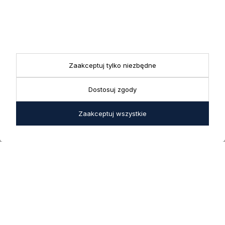
KONTAKT
Realizacja zamówień
+ 48 721 772 234
Doradztwo produktowe
Showroom
+ 48 531 771 366
ul. Bielska 45a,
Biuro
43-356 Bujaków
+ 48 723 600 621
Reklamacje | Zwroty
Zaakceptuj tylko niezbędne
Pon. - Pt.: 9:00 - 17:00,
sklep@decoratore.pl
Sobota: 10:00 - 14:00
Dostosuj zgody
W okresie wakacyjnym od
20 czerwca do 31 sierpnia
Zaakceptuj wszystkie
2026 r. showroom będzie
zamknięty w soboty. W dni
robocze showroom
pozostaje otwarty bez
zmian.
5.0