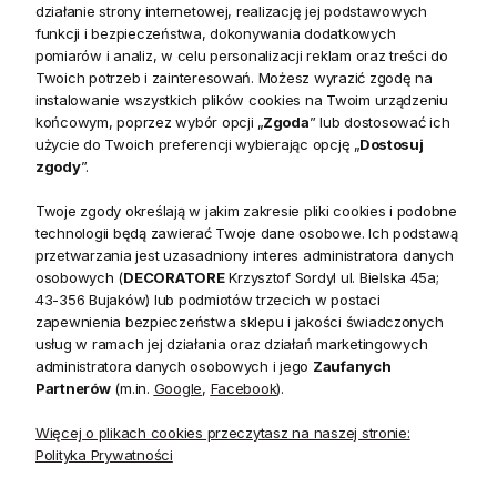
Poduszka Haftowana Dekoracyjna "Ladies Fashion" –
działanie strony internetowej, realizację jej podstawowych
funkcji i bezpieczeństwa, dokonywania dodatkowych
Stylowa Dekoracja dla Miłośników Mody
pomiarów i analiz, w celu personalizacji reklam oraz treści do
Poduszka "Ladies Fashion" to elegancki dodatek, który
Twoich potrzeb i zainteresowań. Możesz wyrazić zgodę na
wprowadza do wnętrza odrobinę szyku i klasy. Haftowany
instalowanie wszystkich plików cookies na Twoim urządzeniu
motyw przedstawiający dwie eleganckie kobiety z torebkami
końcowym, poprzez wybór opcji „
Zgoda
” lub dostosować ich
użycie do Twoich preferencji wybierając opcję „
Dostosuj
w odcieniach czerwieni i czerni to doskonały wybór dla osób,
zgody
”.
które cenią modę i wyrafinowany styl. Ta poduszka doda
charakteru każdemu wnętrzu, stając się jego wyjątkowym
Twoje zgody określają w jakim zakresie pliki cookies i podobne
akcentem dekoracyjnym.
technologii będą zawierać Twoje dane osobowe. Ich podstawą
przetwarzania jest uzasadniony interes administratora danych
osobowych (
DECORATORE
Krzysztof Sordyl ul. Bielska 45a;
Personalizacja i Różnorodność Tkanin
43-356 Bujaków) lub podmiotów trzecich w postaci
Poduszka "Ladies Fashion" oferuje możliwość pełnej
zapewnienia bezpieczeństwa sklepu i jakości świadczonych
personalizacji, co oznacza, że możesz wybrać tkaninę, kolor
usług w ramach jej działania oraz działań marketingowych
oraz wykończenie, aby idealnie dopasować ją do swojego
administratora danych osobowych i jego
Zaufanych
Partnerów
(m.in.
Google
,
Facebook
).
wnętrza. Dzięki szerokiej gamie dostępnych materiałów i
kolorów, poduszka może być dostosowana do
Więcej o plikach cookies przeczytasz na naszej stronie:
indywidualnych potrzeb, dodając wnętrzu wyrafinowanego,
Polityka Prywatności
modowego akcentu.