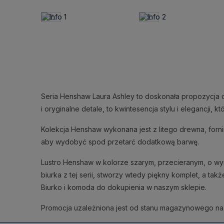
Seria Henshaw Laura Ashley to doskonała propozycja dl
i oryginalne detale, to kwintesencja stylu i elegancji,
Kolekcja Henshaw wykonana jest z litego drewna, forn
aby wydobyć spod przetarć dodatkową barwę.
Lustro Henshaw w kolorze szarym, przecieranym, o wymi
biurka z tej serii, stworzy wtedy piękny komplet, a ta
Biurko i komoda do dokupienia w naszym sklepie.
Promocja uzależniona jest od stanu magazynowego na