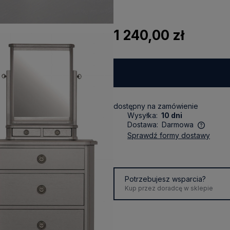
1 240,00 zł
dostępny na zamówienie
Wysyłka:
10 dni
Dostawa:
Darmowa
sprawdź formy dostawy
Cena nie zawiera ewentualnych
kosztów płatności
Potrzebujesz wsparcia?
Kup przez doradcę w sklepie