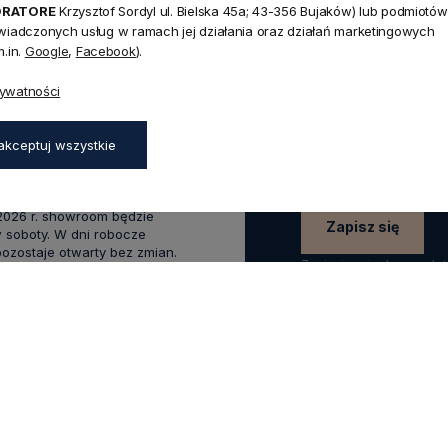
NEWSLETTER
ORATORE
Krzysztof Sordyl ul. Bielska 45a; 43-356 Bujaków) lub podmiotów
Dołącz d
świadczonych usług w ramach jej działania oraz działań marketingowych
.in.
Google
,
Facebook
).
Zapisz się do naszego
45a,
rywatności
aków
rabatu
na pierwsze z
zapisz się już teraz
:00 - 17:00,
akceptuj wszystkie
0 - 14:00
wakacyjnym od 20 czerwca do
 2026 r. showroom będzie
Zapisz się
 soboty. W dni robocze
zostaje otwarty bez zmian.
Zapisując się do newsle
swoich danych w celach
.0
Na podstawie
1825
opinii
z całego okresu