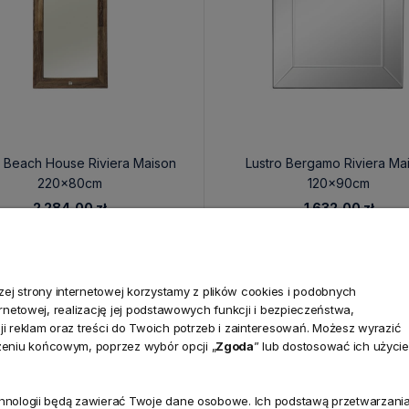
o Beach House Riviera Maison
Lustro Bergamo Riviera Ma
220x80cm
120x90cm
2 284,00 zł
1 632,00 zł
j strony internetowej korzystamy z plików cookies i podobnych
ternetowej, realizację jej podstawowych funkcji i bezpieczeństwa,
i reklam oraz treści do Twoich potrzeb i zainteresowań. Możesz wyrazić
zeniu końcowym, poprzez wybór opcji „
Zgoda
” lub dostosować ich użycie
technologii będą zawierać Twoje dane osobowe. Ich podstawą przetwarzani