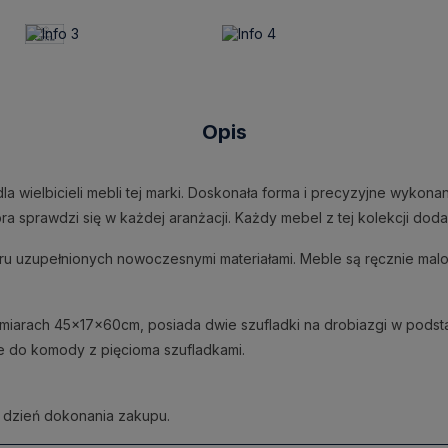
Opis
a wielbicieli mebli tej marki. Doskonała forma i precyzyjne wykona
 która sprawdzi się w każdej aranżacji. Każdy mebel z tej kolekcji d
iru uzupełnionych nowoczesnymi materiałami. Meble są ręcznie ma
arach 45x17x60cm, posiada dwie szufladki na drobiazgi w podstawi
kże do komody z pięcioma szufladkami.
 dzień dokonania zakupu.