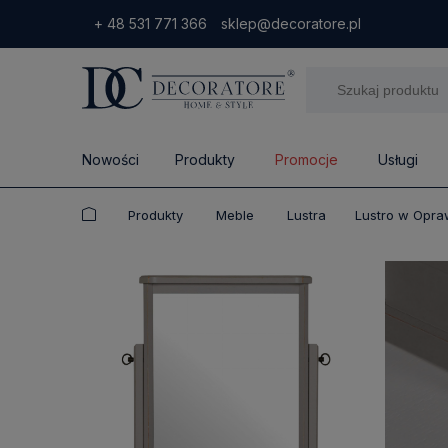
+ 48 531 771 366
sklep@decoratore.pl
Nowości
Produkty
Promocje
Usługi
Produkty
Meble
Lustra
Lustro w Opra