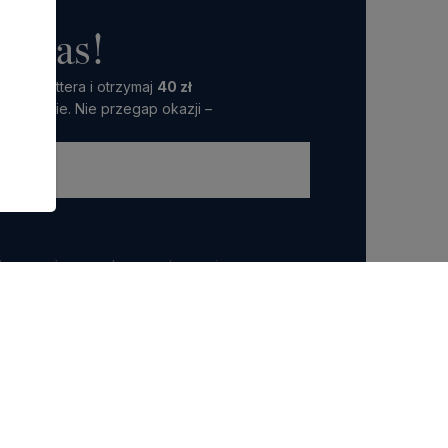
o nas!
 Newslettera i otrzymaj
40 zł
amówienie. Nie przegap okazji –
ttera wyrażasz zgodę na przetwarzanie przez nas
 marketingowych.