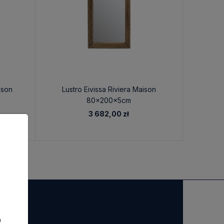
ison
Lustro Eivissa Riviera Maison
Lustr
80x200x5cm
3 682,00 zł
a