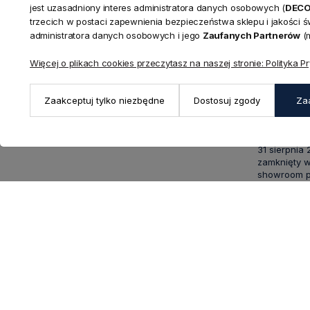
KONTAKT
jest uzasadniony interes administratora danych osobowych (
DEC
Realizacja zamówień
trzecich w postaci zapewnienia bezpieczeństwa sklepu i jakości 
+ 48 721 772 234
administratora danych osobowych i jego
Zaufanych Partnerów
(m
Doradztwo produktowe
Showroom
+ 48 531 771 366
ul. Bielska 
Więcej o plikach cookies przeczytasz na naszej stronie: Polityka P
Biuro
43-356 Buj
+ 48 723 600 621
Reklamacje | Zwroty
Pon. - Pt.: 9
Zaakceptuj tylko niezbędne
Dostosuj zgody
Za
sklep@decoratore.pl
Sobota: 10:0
W okresie 
31 sierpnia
zamknięty w
showroom po
5