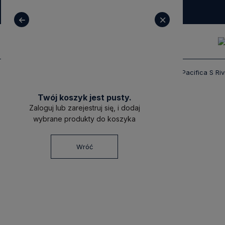
+ 48 531 771 366
sklep@decoratore.pl
Produkty
Meble
Komody
Komoda Pacifica S Ri
Twój koszyk jest pusty.
Zaloguj lub zarejestruj się, i dodaj
wybrane produkty do koszyka
Wróć