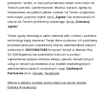
pomiarów i analiz, w celu personalizacji reklam oraz treści do
Twoich potrzeb i zainteresowań. Możesz wyrazić zgodę na
Długa i wąska komoda z serii Pacifica marki Riviera
instalowanie wszystkich plików cookies na Twoim urządzeniu
Maison doskonale oddaje charakter nadmorskich wnętrz
końcowym, poprzez wybór opcji „
Zgoda
” lub dostosować ich
stylu Hamptons.
Wykonany z białego drewna mango,
użycie do Twoich preferencji wybierając opcję „
Dostosuj
komoda o wymiarach 55x35x115 cm emanuje naturalną
zgody
”.
elegancją i subtelnością. Seria Pacifica wyróżnia się nie tylko
Twoje zgody określają w jakim zakresie pliki cookies i podobne
wyjątkowym designem, ale także praktycznością - z trzema
technologii będą zawierać Twoje dane osobowe. Ich podstawą
szufladami, ukrytymi uchwytami i mechanizmem cichego
przetwarzania jest uzasadniony interes administratora danych
domykania.
osobowych (
DECORATORE
Krzysztof Sordyl ul. Bielska 45a;
43-356 Bujaków) lub podmiotów trzecich w postaci
zapewnienia bezpieczeństwa sklepu i jakości świadczonych
Praktyczna szafka posiada zarówno szuflady, jak i półki,
usług w ramach jej działania oraz działań marketingowych
które umożliwiają przechowywanie drobiazgów czy innych
administratora danych osobowych i jego
Zaufanych
przedmiotów. Dzięki starannemu wykonaniu oraz solidnemu
Partnerów
(m.in.
Google
,
Facebook
).
materiałowi, jakim jest drewno mango, komoda zapewnia
Więcej o plikach cookies przeczytasz na naszej stronie:
długotrwałą trwałość i funkcjonalność.
Polityka Prywatności
Komoda Pacifica to nie tylko funkcjonalny element
wyposażenia wnętrz, ale również wyraz osobistego stylu i
gustu. Klasyczny kolor biały sprawia, że mebel świetnie