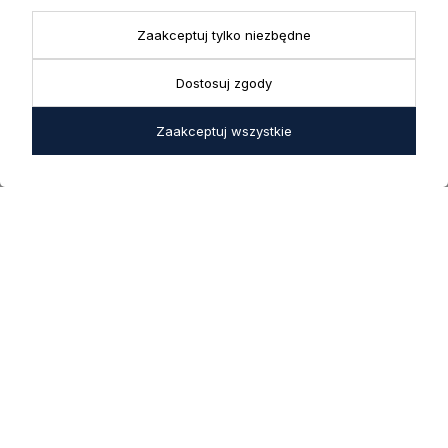
43-356 Bujaków
+ 48 723 600 621
Reklamacje | Zwroty
Zaakceptuj tylko niezbędne
Pon. - Pt.: 9:00 - 17:00,
sklep@decoratore.pl
Sobota: 10:00 - 14:00
Dostosuj zgody
W okresie wakacyjnym od
20 czerwca do 31 sierpnia
Zaakceptuj wszystkie
2026 r. showroom będzie
zamknięty w soboty. W dni
robocze showroom
pozostaje otwarty bez
zmian.
5.0
Na podstawie
1825
opinii
z całego okresu
INFORMACJE