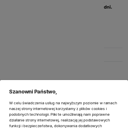
Produkty powiązane
Zwroty
Bezpieczeństwo
Szanowni Państwo,
W celu świadczenia usług na najwyższym poziomie w ramach
naszej strony internetowej korzystamy z plików cookies i
podobnych technologii. Pliki te umożliwiają nam poprawne
działanie strony internetowej, realizację jej podstawowych
Opis
funkcji i bezpieczeństwa, dokonywania dodatkowych