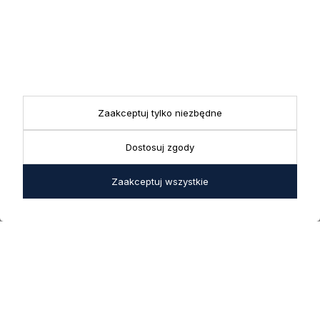
KONTAKT
Realizacja zamówień
+ 48 721 772 234
Doradztwo produktowe
Showroom
+ 48 531 771 366
ul. Bielska 45a,
Biuro
43-356 Bujaków
+ 48 723 600 621
Reklamacje | Zwroty
Zaakceptuj tylko niezbędne
Pon. - Pt.: 9:00 - 17:00,
sklep@decoratore.pl
Sobota: 10:00 - 14:00
Dostosuj zgody
W okresie wakacyjnym od
20 czerwca do 31 sierpnia
Zaakceptuj wszystkie
2026 r. showroom będzie
zamknięty w soboty. W dni
robocze showroom
pozostaje otwarty bez
zmian.