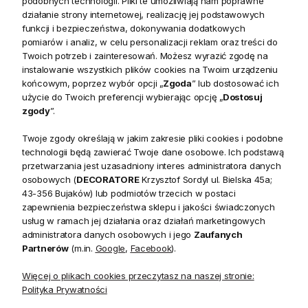
podobnych technologii. Pliki te umożliwiają nam poprawne
działanie strony internetowej, realizację jej podstawowych
funkcji i bezpieczeństwa, dokonywania dodatkowych
Mac Arthur Park – solidna, a zarazem lekka
pomiarów i analiz, w celu personalizacji reklam oraz treści do
komoda z drewna dębowego
Twoich potrzeb i zainteresowań. Możesz wyrazić zgodę na
instalowanie wszystkich plików cookies na Twoim urządzeniu
Mac Arthur Park
to elegancka
komoda
, która łączy w sobie
końcowym, poprzez wybór opcji „
Zgoda
” lub dostosować ich
masywność naturalnego drewna z lekką, nowoczesną formą.
użycie do Twoich preferencji wybierając opcję „
Dostosuj
zgody
”.
Idealnie sprawdzi się w Twoim wnętrzu, gdzie liczy się
zarówno funkcjonalność, jak i wyrafinowany design.
Twoje zgody określają w jakim zakresie pliki cookies i podobne
technologii będą zawierać Twoje dane osobowe. Ich podstawą
Charakterystyka komody Mac Arthur Park
przetwarzania jest uzasadniony interes administratora danych
osobowych (
DECORATORE
Krzysztof Sordyl ul. Bielska 45a;
Korpus komody został wykonany z
recyklingowanego
43-356 Bujaków) lub podmiotów trzecich w postaci
drewna dębowego
, które zachwyca naturalną strukturą i
zapewnienia bezpieczeństwa sklepu i jakości świadczonych
ciepłym wybarwieniem. Fronty ozdobiono dekoracyjnym
usług w ramach jej działania oraz działań marketingowych
administratora danych osobowych i jego
Zaufanych
układem
drewnianych kwadratów
, tworzących subtelny,
Partnerów
(m.in.
Google
,
Facebook
).
geometryczny wzór. Całość została osadzona na
ciemnych
metalowych nogach
, które nadają meblowi lekkości i
Więcej o plikach cookies przeczytasz na naszej stronie:
industrialnego charakteru. Wykończenie podkreśla
Polityka Prywatności
autentyczność materiału i ręczną precyzję wykonania.