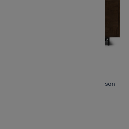
Komoda Mac Arthur Park Riviera Maison
Kod produktu:
504860
Marka: