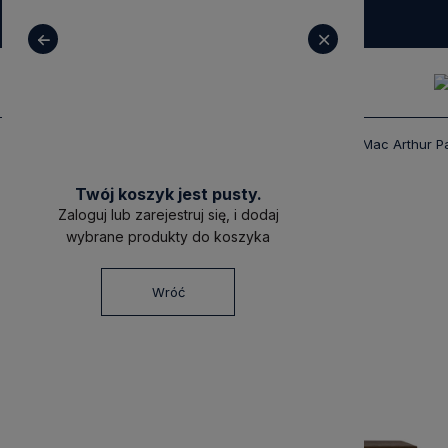
+ 48 531 771 366
sklep@decoratore.pl
Produkty
Meble
Komody
Komoda Mac Arthur Pa
Twój koszyk jest pusty.
Zaloguj lub zarejestruj się, i dodaj
wybrane produkty do koszyka
Wróć