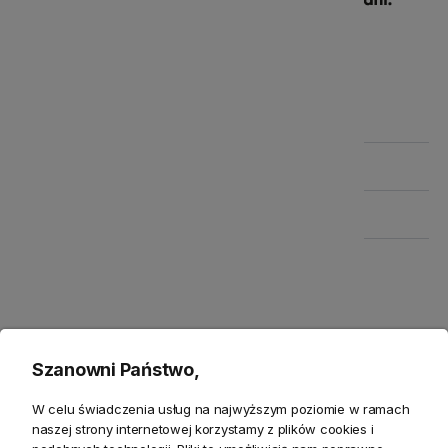
Szczegółowe informacje
Produkty powiązane
Zwroty
Bezpieczeństwo
Szanowni Państwo,
W celu świadczenia usług na najwyższym poziomie w ramach
naszej strony internetowej korzystamy z plików cookies i
Opis