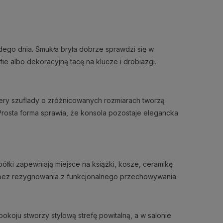
dego dnia. Smukła bryła dobrze sprawdzi się w
ie albo dekoracyjną tacę na klucze i drobiazgi.
ry szuflady o zróżnicowanych rozmiarach tworzą
 Prosta forma sprawia, że konsola pozostaje elegancka
łki zapewniają miejsce na książki, kosze, ceramikę
ez rezygnowania z funkcjonalnego przechowywania.
pokoju stworzy stylową strefę powitalną, a w salonie