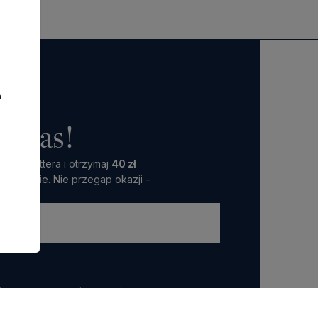
a
o nas!
 Newslettera i otrzymaj
40 zł
amówienie. Nie przegap okazji –
ttera wyrażasz zgodę na przetwarzanie przez nas
 marketingowych.