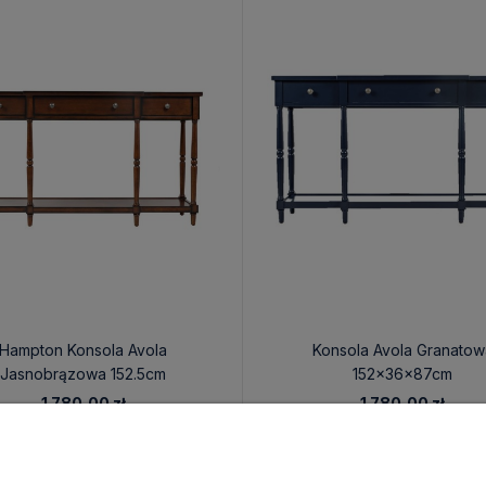
Hampton Konsola Avola
Konsola Avola Granatow
Jasnobrązowa 152.5cm
152x36x87cm
1 780,00 zł
1 780,00 zł