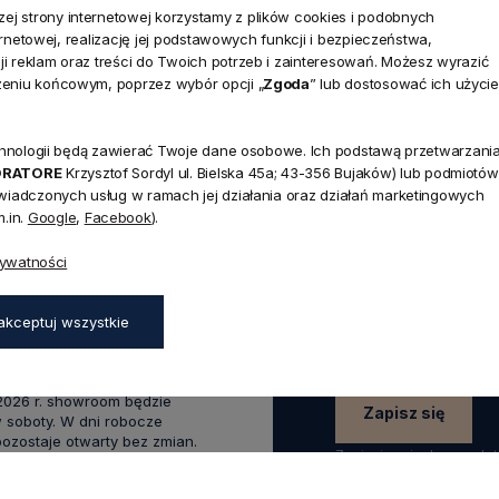
j strony internetowej korzystamy z plików cookies i podobnych
ternetowej, realizację jej podstawowych funkcji i bezpieczeństwa,
i reklam oraz treści do Twoich potrzeb i zainteresowań. Możesz wyrazić
zeniu końcowym, poprzez wybór opcji „
Zgoda
” lub dostosować ich użycie
technologii będą zawierać Twoje dane osobowe. Ich podstawą przetwarzani
NEWSLETTER
ORATORE
Krzysztof Sordyl ul. Bielska 45a; 43-356 Bujaków) lub podmiotów
Dołącz d
świadczonych usług w ramach jej działania oraz działań marketingowych
.in.
Google
,
Facebook
).
Zapisz się do naszego
45a,
rywatności
aków
rabatu
na pierwsze z
zapisz się już teraz
:00 - 17:00,
akceptuj wszystkie
0 - 14:00
wakacyjnym od 20 czerwca do
 2026 r. showroom będzie
Zapisz się
 soboty. W dni robocze
zostaje otwarty bez zmian.
Zapisując się do newsle
swoich danych w celach