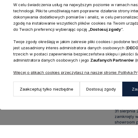
W celu świadczenia usług na najwyższym poziomie w ramach nasze
technologii. Pliki te umożliwiają nam poprawne działanie strony in
dokonywania dodatkowych pomiarów i analiz, w celu personalizacj
zgodę na instalowanie wszystkich plików cookies na Twoim urząd
do Twoich preferencji wybierając opcję „
Dostosuj zgody
”.
Twoje zgody określają w jakim zakresie pliki cookies i podobne 
KONTAKT
jest uzasadniony interes administratora danych osobowych (
DEC
Realizacja zamówień
trzecich w postaci zapewnienia bezpieczeństwa sklepu i jakości 
+ 48 721 772 234
administratora danych osobowych i jego
Zaufanych Partnerów
(m
Doradztwo produktowe
Showroom
+ 48 531 771 366
ul. Bielska 
Więcej o plikach cookies przeczytasz na naszej stronie: Polityka P
Biuro
43-356 Buj
+ 48 723 600 621
Reklamacje | Zwroty
Pon. - Pt.: 9
Zaakceptuj tylko niezbędne
Dostosuj zgody
Za
sklep@decoratore.pl
Sobota: 10:0
W okresie 
31 sierpnia
zamknięty w
showroom po