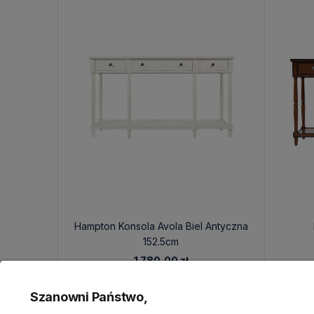
Hampton Konsola Avola Biel Antyczna
152.5cm
1 780,00 zł
Szanowni Państwo,