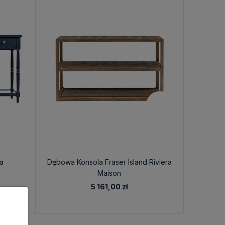
a
Dębowa Konsola Fraser Island Riviera
Dębow
Maison
Ri
5 161,00 zł