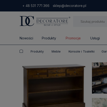
+ 48 531 771 366
sklep@decoratore.pl
Nowości
Produkty
Promocje
Usługi
Produkty
Meble
Konsole i Toaletki
Gar