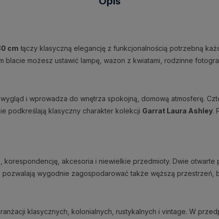
Opis
 80 cm
łączy klasyczną elegancję z funkcjonalnością potrzebną każ
im blacie możesz ustawić lampę, wazon z kwiatami, rodzinne fotograf
 wygląd i wprowadza do wnętrza spokojną, domową atmosferę. Czte
nie podkreślają klasyczny charakter kolekcji
Garrat Laura Ashley
.
orespondencję, akcesoria i niewielkie przedmioty. Dwie otwarte pó
m
pozwalają wygodnie zagospodarować także węższą przestrzeń, b
ranżacji klasycznych, kolonialnych, rustykalnych i vintage. W przed