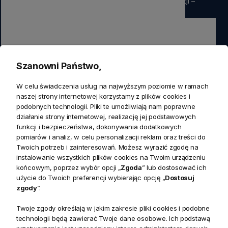
rabatu
na pierwsze zamówienie. Nie przegap okazji –
zapisz się już teraz
Zapisz się
Szanowni Państwo,
Zapisując się do newslettera wyrażasz zgodę na przetwarzanie
W celu świadczenia usług na najwyższym poziomie w ramach
przez nas swoich danych w celach marketingowych.
naszej strony internetowej korzystamy z plików cookies i
podobnych technologii. Pliki te umożliwiają nam poprawne
działanie strony internetowej, realizację jej podstawowych
KONTAKT
funkcji i bezpieczeństwa, dokonywania dodatkowych
Realizacja zamówień
pomiarów i analiz, w celu personalizacji reklam oraz treści do
+ 48 721 772 234
Twoich potrzeb i zainteresowań. Możesz wyrazić zgodę na
Doradztwo produktowe
Showroom
instalowanie wszystkich plików cookies na Twoim urządzeniu
+ 48 531 771 366
ul. Bielska 45a,
końcowym, poprzez wybór opcji „
Zgoda
” lub dostosować ich
Biuro
43-356 Bujaków
+ 48 723 600 621
użycie do Twoich preferencji wybierając opcję „
Dostosuj
Reklamacje | Zwroty
zgody
”.
Pon. - Pt.: 9:00 - 17:00,
sklep@decoratore.pl
Sobota: 10:00 - 14:00
Twoje zgody określają w jakim zakresie pliki cookies i podobne
technologii będą zawierać Twoje dane osobowe. Ich podstawą
W okresie wakacyjnym od