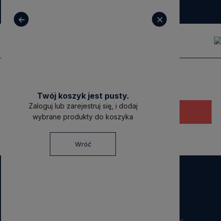
+ 48 531 771 366
sklep@decoratore.pl
Twój koszyk jest pusty.
Zaloguj lub zarejestruj się, i dodaj
Ten produkt jest niedostępny.
wybrane produkty do koszyka
Wróć
NEWSLETTER
Dołącz do nas!
Zapisz się do naszego Newslettera i otrzymaj
40 zł