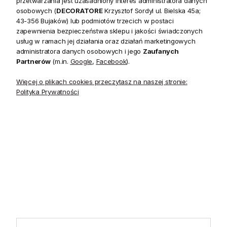
przetwarzania jest uzasadniony interes administratora danych
20 czerwca do 31 sierpnia
2026 r. showroom będzie
osobowych (
DECORATORE
Krzysztof Sordyl ul. Bielska 45a;
zamknięty w soboty. W dni
43-356 Bujaków) lub podmiotów trzecich w postaci
robocze showroom
zapewnienia bezpieczeństwa sklepu i jakości świadczonych
pozostaje otwarty bez
usług w ramach jej działania oraz działań marketingowych
zmian.
administratora danych osobowych i jego
Zaufanych
Partnerów
(m.in.
Google
,
Facebook
).
Więcej o plikach cookies przeczytasz na naszej stronie:
Polityka Prywatności
5.0
Na podstawie
1825
opinii
z całego okresu
INFORMACJE
STREFA KLIENTA
POMOCNE LINKI
POLECANE KATEGORIE