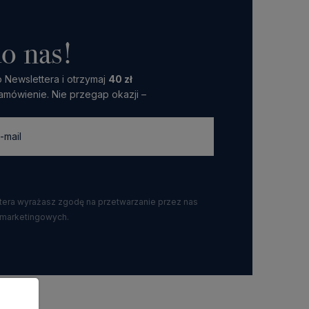
o nas!
 Newslettera i otrzymaj
40 zł
amówienie. Nie przegap okazji –
ttera wyrażasz zgodę na przetwarzanie przez nas
 marketingowych.