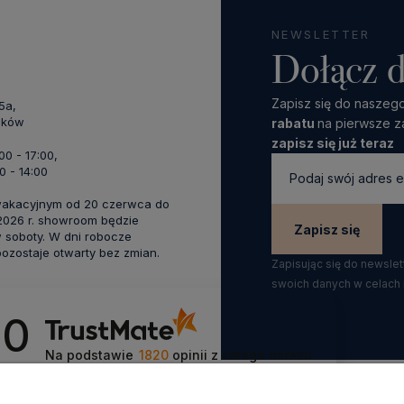
NEWSLETTER
Dołącz d
Zapisz się do naszego
45a,
aków
rabatu
na pierwsze z
zapisz się już teraz
:00 - 17:00,
0 - 14:00
wakacyjnym od 20 czerwca do
 2026 r. showroom będzie
Zapisz się
 soboty. W dni robocze
zostaje otwarty bez zmian.
Zapisując się do newsle
swoich danych w celach
.0
Na podstawie
1820
opinii
z całego okresu