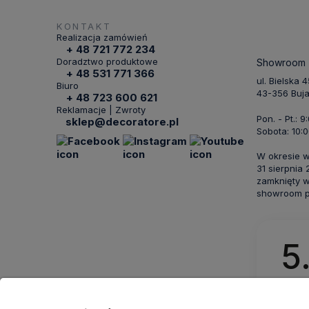
KONTAKT
Realizacja zamówień
+ 48 721 772 234
Doradztwo produktowe
Showroom
+ 48 531 771 366
ul. Bielska 
Biuro
43-356 Buj
+ 48 723 600 621
Reklamacje | Zwroty
Pon. - Pt.: 9
sklep@decoratore.pl
Sobota: 10:0
W okresie 
31 sierpnia
zamknięty w
showroom po
5