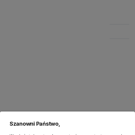
Szczegółowe informacje
Zwroty
Bezpieczeństwo
Opis
Donica Piala kremowa – klasyczna elegancja w
naturalnej formie
Szanowni Państwo,
Donica Piala o wysokości 41 cm
to stylowy element z