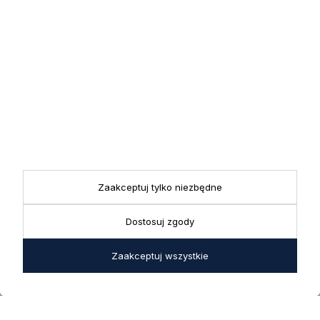
Zapisz się
Zapisując się do newslettera wyrażasz zgodę na przetwarzanie
przez nas swoich danych w celach marketingowych.
KONTAKT
Realizacja zamówień
+ 48 721 772 234
Doradztwo produktowe
Showroom
+ 48 531 771 366
ul. Bielska 45a,
Biuro
43-356 Bujaków
+ 48 723 600 621
Zaakceptuj tylko niezbędne
Reklamacje | Zwroty
Pon. - Pt.: 9:00 - 17:00,
sklep@decoratore.pl
Sobota: 10:00 - 14:00
Dostosuj zgody
W okresie wakacyjnym od
Zaakceptuj wszystkie
20 czerwca do 31 sierpnia
2026 r. showroom będzie
zamknięty w soboty. W dni
robocze showroom
pozostaje otwarty bez