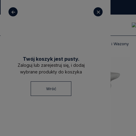
+ 48 531 771 366
sklep@decoratore.pl
Produkty
Dekoracje
Doniczki, Osłonki i Wazony
Twój koszyk jest pusty.
-15%
Zaloguj lub zarejestruj się, i dodaj
wybrane produkty do koszyka
Wróć