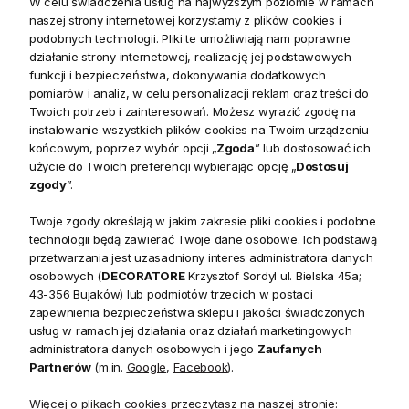
W celu świadczenia usług na najwyższym poziomie w ramach
kategorii
klasycznych donic dekoracyjnych
, który
naszej strony internetowej korzystamy z plików cookies i
podobnych technologii. Pliki te umożliwiają nam poprawne
doskonale sprawdzi się zarówno we wnętrzach, jak i na
działanie strony internetowej, realizację jej podstawowych
zadaszonym tarasie lub balkonie
. Jej
harmonijna forma
funkcji i bezpieczeństwa, dokonywania dodatkowych
inspirowana tradycyjnymi donicami ogrodowymi
oraz
pomiarów i analiz, w celu personalizacji reklam oraz treści do
subtelne wykończenie w kolorze
ciepłej kremowej bieli
Twoich potrzeb i zainteresowań. Możesz wyrazić zgodę na
instalowanie wszystkich plików cookies na Twoim urządzeniu
wprowadzą do Twojej przestrzeni elegancję i
końcowym, poprzez wybór opcji „
Zgoda
” lub dostosować ich
ponadczasowy charakter.
użycie do Twoich preferencji wybierając opcję „
Dostosuj
zgody
”.
Tradycyjny kształt i naturalna faktura
Twoje zgody określają w jakim zakresie pliki cookies i podobne
Donica wyróżnia się
okrągłym, kielichowym profilem z
technologii będą zawierać Twoje dane osobowe. Ich podstawą
dekoracyjnym rantem
, co nadaje jej
klasyczny,
przetwarzania jest uzasadniony interes administratora danych
symetryczny wygląd
. Wykonana z trwałego materiału o
osobowych (
DECORATORE
Krzysztof Sordyl ul. Bielska 45a;
strukturze imitującej kamień lub terakotę
, prezentuje się
43-356 Bujaków) lub podmiotów trzecich w postaci
zapewnienia bezpieczeństwa sklepu i jakości świadczonych
solidnie, a zarazem lekko dzięki jasnej kolorystyce.
usług w ramach jej działania oraz działań marketingowych
Matowa, lekko porowata powierzchnia
podkreśla jej
administratora danych osobowych i jego
Zaufanych
rustykalny i rękodzielniczy charakter, który idealnie współgra
Partnerów
(m.in.
Google
,
Facebook
).
z zielenią roślin.
Więcej o plikach cookies przeczytasz na naszej stronie: