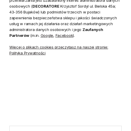
przetwarzania jest uzasadniony interes administratora danych
20 czerwca do 31 sierpnia
2026 r. showroom będzie
osobowych (
DECORATORE
Krzysztof Sordyl ul. Bielska 45a;
zamknięty w soboty. W dni
43-356 Bujaków) lub podmiotów trzecich w postaci
robocze showroom
zapewnienia bezpieczeństwa sklepu i jakości świadczonych
pozostaje otwarty bez
usług w ramach jej działania oraz działań marketingowych
zmian.
administratora danych osobowych i jego
Zaufanych
Partnerów
(m.in.
Google
,
Facebook
).
Więcej o plikach cookies przeczytasz na naszej stronie:
Polityka Prywatności
5.0
Na podstawie
1822
opinii
z całego okresu
INFORMACJE
STREFA KLIENTA
POMOCNE LINKI
POLECANE KATEGORIE