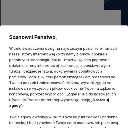
rabatu
na pierwsze zamówienie. Nie przegap okazji –
zapisz się już teraz
Zapisz się
Szanowni Państwo,
Zapisując się do newslettera wyrażasz zgodę na przetwarzanie
W celu świadczenia usług na najwyższym poziomie w ramach
przez nas swoich danych w celach marketingowych.
naszej strony internetowej korzystamy z plików cookies i
podobnych technologii. Pliki te umożliwiają nam poprawne
działanie strony internetowej, realizację jej podstawowych
KONTAKT
funkcji i bezpieczeństwa, dokonywania dodatkowych
Realizacja zamówień
pomiarów i analiz, w celu personalizacji reklam oraz treści do
+ 48 721 772 234
Twoich potrzeb i zainteresowań. Możesz wyrazić zgodę na
Doradztwo produktowe
Showroom
instalowanie wszystkich plików cookies na Twoim urządzeniu
+ 48 531 771 366
ul. Bielska 45a,
końcowym, poprzez wybór opcji „
Zgoda
” lub dostosować ich
Biuro
43-356 Bujaków
+ 48 723 600 621
użycie do Twoich preferencji wybierając opcję „
Dostosuj
Reklamacje | Zwroty
zgody
”.
Pon. - Pt.: 9:00 - 17:00,
sklep@decoratore.pl
Sobota: 10:00 - 14:00
Twoje zgody określają w jakim zakresie pliki cookies i podobne
technologii będą zawierać Twoje dane osobowe. Ich podstawą
W okresie wakacyjnym od