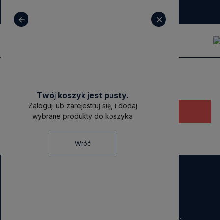
+ 48 531 771 366
sklep@decoratore.pl
Twój koszyk jest pusty.
Zaloguj lub zarejestruj się, i dodaj
Ten produkt jest niedostępny.
wybrane produkty do koszyka
Wróć
NEWSLETTER
Dołącz do nas!
Zapisz się do naszego Newslettera i otrzymaj
40 zł