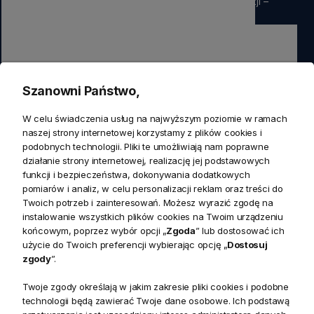
rabatu
na pierwsze zamówienie. Nie przegap okazji –
zapisz się już teraz
Zapisz się
Szanowni Państwo,
Zapisując się do newslettera wyrażasz zgodę na przetwarzanie
W celu świadczenia usług na najwyższym poziomie w ramach
przez nas swoich danych w celach marketingowych.
naszej strony internetowej korzystamy z plików cookies i
podobnych technologii. Pliki te umożliwiają nam poprawne
działanie strony internetowej, realizację jej podstawowych
KONTAKT
funkcji i bezpieczeństwa, dokonywania dodatkowych
Realizacja zamówień
pomiarów i analiz, w celu personalizacji reklam oraz treści do
+ 48 721 772 234
Twoich potrzeb i zainteresowań. Możesz wyrazić zgodę na
Doradztwo produktowe
Showroom
instalowanie wszystkich plików cookies na Twoim urządzeniu
+ 48 531 771 366
ul. Bielska 45a,
końcowym, poprzez wybór opcji „
Zgoda
” lub dostosować ich
Biuro
43-356 Bujaków
+ 48 723 600 621
użycie do Twoich preferencji wybierając opcję „
Dostosuj
Reklamacje | Zwroty
zgody
”.
Pon. - Pt.: 9:00 - 17:00,
sklep@decoratore.pl
Sobota: 10:00 - 14:00
Twoje zgody określają w jakim zakresie pliki cookies i podobne
technologii będą zawierać Twoje dane osobowe. Ich podstawą
W okresie wakacyjnym od