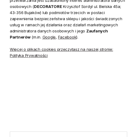
przetwarzania jest uzasadniony interes administratora danych
20 czerwca do 31 sierpnia
2026 r. showroom będzie
osobowych (
DECORATORE
Krzysztof Sordyl ul. Bielska 45a;
zamknięty w soboty. W dni
43-356 Bujaków) lub podmiotów trzecich w postaci
robocze showroom
zapewnienia bezpieczeństwa sklepu i jakości świadczonych
pozostaje otwarty bez
usług w ramach jej działania oraz działań marketingowych
zmian.
administratora danych osobowych i jego
Zaufanych
Partnerów
(m.in.
Google
,
Facebook
).
Więcej o plikach cookies przeczytasz na naszej stronie:
Polityka Prywatności
5.0
Na podstawie
1823
opinii
z całego okresu
INFORMACJE
STREFA KLIENTA
POMOCNE LINKI
POLECANE KATEGORIE