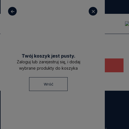
+ 48 531 771 366
sklep@decoratore.pl
Twój koszyk jest pusty.
Zaloguj lub zarejestruj się, i dodaj
Ten produkt jest niedostępny.
wybrane produkty do koszyka
Wróć
NEWSLETTER
Dołącz do nas!
Zapisz się do naszego Newslettera i otrzymaj
40 zł