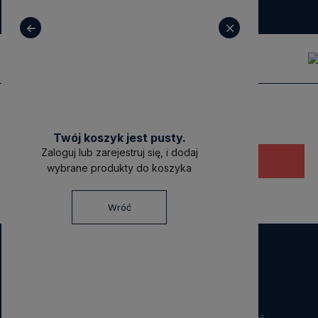
+ 48 531 771 366
sklep@decoratore.pl
Twój koszyk jest pusty.
Zaloguj lub zarejestruj się, i dodaj
Ten produkt jest niedostępny.
wybrane produkty do koszyka
Wróć
NEWSLETTER
Dołącz do nas!
Zapisz się do naszego Newslettera i otrzymaj
40 zł