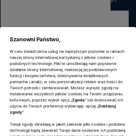
rabatu
na pierwsze zamówienie. Nie przegap okazji –
zapisz się już teraz
Zapisz się
Szanowni Państwo,
Zapisując się do newslettera wyrażasz zgodę na przetwarzanie
W celu świadczenia usług na najwyższym poziomie w ramach
przez nas swoich danych w celach marketingowych.
naszej strony internetowej korzystamy z plików cookies i
podobnych technologii. Pliki te umożliwiają nam poprawne
działanie strony internetowej, realizację jej podstawowych
KONTAKT
funkcji i bezpieczeństwa, dokonywania dodatkowych
Realizacja zamówień
pomiarów i analiz, w celu personalizacji reklam oraz treści do
+ 48 721 772 234
Twoich potrzeb i zainteresowań. Możesz wyrazić zgodę na
Doradztwo produktowe
Showroom
instalowanie wszystkich plików cookies na Twoim urządzeniu
+ 48 531 771 366
ul. Bielska 45a,
końcowym, poprzez wybór opcji „
Zgoda
” lub dostosować ich
Biuro
43-356 Bujaków
+ 48 723 600 621
użycie do Twoich preferencji wybierając opcję „
Dostosuj
Reklamacje | Zwroty
zgody
”.
Pon. - Pt.: 9:00 - 17:00,
sklep@decoratore.pl
Sobota: 10:00 - 14:00
Twoje zgody określają w jakim zakresie pliki cookies i podobne
technologii będą zawierać Twoje dane osobowe. Ich podstawą
W okresie wakacyjnym od