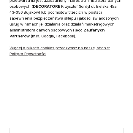
przetwarzania jest uzasadniony interes administratora danych
20 czerwca do 31 sierpnia
2026 r. showroom będzie
osobowych (
DECORATORE
Krzysztof Sordyl ul. Bielska 45a;
zamknięty w soboty. W dni
43-356 Bujaków) lub podmiotów trzecich w postaci
robocze showroom
zapewnienia bezpieczeństwa sklepu i jakości świadczonych
pozostaje otwarty bez
usług w ramach jej działania oraz działań marketingowych
zmian.
administratora danych osobowych i jego
Zaufanych
Partnerów
(m.in.
Google
,
Facebook
).
Więcej o plikach cookies przeczytasz na naszej stronie:
Polityka Prywatności
5.0
Na podstawie
1820
opinii
z całego okresu
INFORMACJE
STREFA KLIENTA
POMOCNE LINKI
POLECANE KATEGORIE