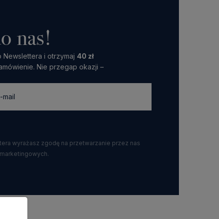
o nas!
 Newslettera i otrzymaj
40 zł
amówienie. Nie przegap okazji –
ttera wyrażasz zgodę na przetwarzanie przez nas
 marketingowych.