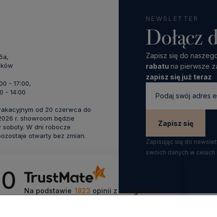
NEWSLETTER
Dołącz d
Zapisz się do naszego
45a,
aków
rabatu
na pierwsze z
zapisz się już teraz
:00 - 17:00,
0 - 14:00
wakacyjnym od 20 czerwca do
 2026 r. showroom będzie
Zapisz się
 soboty. W dni robocze
zostaje otwarty bez zmian.
Zapisując się do newsle
swoich danych w celach
.0
Na podstawie
1823
opinii
z całego okresu