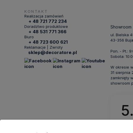
KONTAKT
Realizacja zamówień
+ 48 721 772 234
Doradztwo produktowe
Showroom
+ 48 531 771 366
ul. Bielska 
Biuro
43-356 Buj
+ 48 723 600 621
Reklamacje | Zwroty
Pon. - Pt.: 9
sklep@decoratore.pl
Sobota: 10:0
W okresie 
31 sierpnia
zamknięty w
showroom po
5