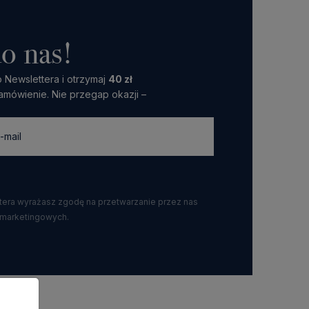
o nas!
 Newslettera i otrzymaj
40 zł
amówienie. Nie przegap okazji –
ttera wyrażasz zgodę na przetwarzanie przez nas
 marketingowych.