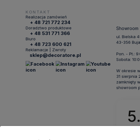
KONTAKT
Realizacja zamówień
+ 48 721 772 234
Doradztwo produktowe
Showroom
+ 48 531 771 366
ul. Bielska 
Biuro
43-356 Buj
+ 48 723 600 621
Reklamacje | Zwroty
Pon. - Pt.: 9
sklep@decoratore.pl
Sobota: 10:0
W okresie 
31 sierpnia
zamknięty w
showroom po
5