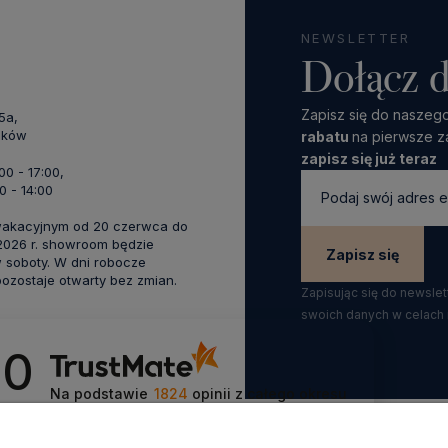
NEWSLETTER
Dołącz d
Zapisz się do naszego
45a,
aków
rabatu
na pierwsze z
zapisz się już teraz
:00 - 17:00,
0 - 14:00
wakacyjnym od 20 czerwca do
 2026 r. showroom będzie
Zapisz się
 soboty. W dni robocze
zostaje otwarty bez zmian.
Zapisując się do newsle
swoich danych w celach
.0
Na podstawie
1824
opinii
z całego okresu