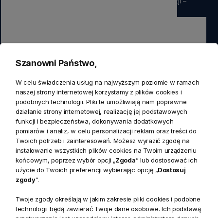
rabatu
na pierwsze zamówienie. Nie przegap okazji –
zapisz się już teraz
Zapisz się
Szanowni Państwo,
Zapisując się do newslettera wyrażasz zgodę na przetwarzanie
W celu świadczenia usług na najwyższym poziomie w ramach
przez nas swoich danych w celach marketingowych.
naszej strony internetowej korzystamy z plików cookies i
podobnych technologii. Pliki te umożliwiają nam poprawne
działanie strony internetowej, realizację jej podstawowych
KONTAKT
funkcji i bezpieczeństwa, dokonywania dodatkowych
Realizacja zamówień
pomiarów i analiz, w celu personalizacji reklam oraz treści do
+ 48 721 772 234
Twoich potrzeb i zainteresowań. Możesz wyrazić zgodę na
Doradztwo produktowe
Showroom
instalowanie wszystkich plików cookies na Twoim urządzeniu
+ 48 531 771 366
ul. Bielska 45a,
końcowym, poprzez wybór opcji „
Zgoda
” lub dostosować ich
Biuro
43-356 Bujaków
+ 48 723 600 621
użycie do Twoich preferencji wybierając opcję „
Dostosuj
Reklamacje | Zwroty
zgody
”.
Pon. - Pt.: 9:00 - 17:00,
sklep@decoratore.pl
Sobota: 10:00 - 14:00
Twoje zgody określają w jakim zakresie pliki cookies i podobne
technologii będą zawierać Twoje dane osobowe. Ich podstawą
W okresie wakacyjnym od