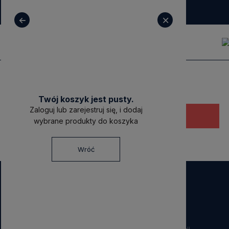
+ 48 531 771 366
sklep@decoratore.pl
Twój koszyk jest pusty.
Zaloguj lub zarejestruj się, i dodaj
Ten produkt jest niedostępny.
wybrane produkty do koszyka
Wróć
NEWSLETTER
Dołącz do nas!
Zapisz się do naszego Newslettera i otrzymaj
40 zł