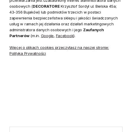
przetwarzania jest uzasadniony interes administratora danych
20 czerwca do 31 sierpnia
2026 r. showroom będzie
osobowych (
DECORATORE
Krzysztof Sordyl ul. Bielska 45a;
zamknięty w soboty. W dni
43-356 Bujaków) lub podmiotów trzecich w postaci
robocze showroom
zapewnienia bezpieczeństwa sklepu i jakości świadczonych
pozostaje otwarty bez
usług w ramach jej działania oraz działań marketingowych
zmian.
administratora danych osobowych i jego
Zaufanych
Partnerów
(m.in.
Google
,
Facebook
).
Więcej o plikach cookies przeczytasz na naszej stronie:
Polityka Prywatności
5.0
Na podstawie
1825
opinii
z całego okresu
INFORMACJE
STREFA KLIENTA
POMOCNE LINKI
POLECANE KATEGORIE