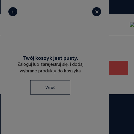
+ 48 531 771 366
sklep@decoratore.pl
Twój koszyk jest pusty.
Zaloguj lub zarejestruj się, i dodaj
Ten produkt jest niedostępny.
wybrane produkty do koszyka
Wróć
NEWSLETTER
Dołącz do nas!
Zapisz się do naszego Newslettera i otrzymaj
40 zł