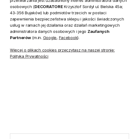
przetwarzania jest uzasadniony interes administratora danych
20 czerwca do 31 sierpnia
2026 r. showroom będzie
osobowych (
DECORATORE
Krzysztof Sordyl ul. Bielska 45a;
zamknięty w soboty. W dni
43-356 Bujaków) lub podmiotów trzecich w postaci
robocze showroom
zapewnienia bezpieczeństwa sklepu i jakości świadczonych
pozostaje otwarty bez
usług w ramach jej działania oraz działań marketingowych
zmian.
administratora danych osobowych i jego
Zaufanych
Partnerów
(m.in.
Google
,
Facebook
).
Więcej o plikach cookies przeczytasz na naszej stronie:
Polityka Prywatności
5.0
Na podstawie
1825
opinii
z całego okresu
INFORMACJE
STREFA KLIENTA
POMOCNE LINKI
POLECANE KATEGORIE