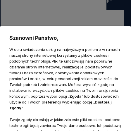
rabatu
na pierwsze zamówienie. Nie przegap okazji –
zapisz się już teraz
Zapisz się
Szanowni Państwo,
Zapisując się do newslettera wyrażasz zgodę na przetwarzanie
W celu świadczenia usług na najwyższym poziomie w ramach
przez nas swoich danych w celach marketingowych.
naszej strony internetowej korzystamy z plików cookies i
podobnych technologii. Pliki te umożliwiają nam poprawne
działanie strony internetowej, realizację jej podstawowych
KONTAKT
funkcji i bezpieczeństwa, dokonywania dodatkowych
Realizacja zamówień
pomiarów i analiz, w celu personalizacji reklam oraz treści do
+ 48 721 772 234
Twoich potrzeb i zainteresowań. Możesz wyrazić zgodę na
Doradztwo produktowe
Showroom
instalowanie wszystkich plików cookies na Twoim urządzeniu
+ 48 531 771 366
ul. Bielska 45a,
końcowym, poprzez wybór opcji „
Zgoda
” lub dostosować ich
Biuro
43-356 Bujaków
+ 48 723 600 621
użycie do Twoich preferencji wybierając opcję „
Dostosuj
Reklamacje | Zwroty
zgody
”.
Pon. - Pt.: 9:00 - 17:00,
sklep@decoratore.pl
Sobota: 10:00 - 14:00
Twoje zgody określają w jakim zakresie pliki cookies i podobne
technologii będą zawierać Twoje dane osobowe. Ich podstawą
W okresie wakacyjnym od