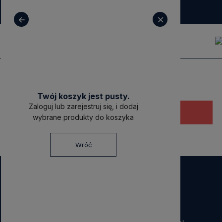
+ 48 531 771 366
sklep@decoratore.pl
Twój koszyk jest pusty.
Zaloguj lub zarejestruj się, i dodaj
Ten produkt jest niedostępny.
wybrane produkty do koszyka
Wróć
NEWSLETTER
Dołącz do nas!
Zapisz się do naszego Newslettera i otrzymaj
40 zł