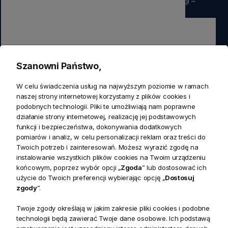
rabatu
na pierwsze zamówienie. Nie przegap okazji –
zapisz się już teraz
Zapisz się
Szanowni Państwo,
Zapisując się do newslettera wyrażasz zgodę na przetwarzanie
W celu świadczenia usług na najwyższym poziomie w ramach
przez nas swoich danych w celach marketingowych.
naszej strony internetowej korzystamy z plików cookies i
podobnych technologii. Pliki te umożliwiają nam poprawne
działanie strony internetowej, realizację jej podstawowych
KONTAKT
funkcji i bezpieczeństwa, dokonywania dodatkowych
Realizacja zamówień
pomiarów i analiz, w celu personalizacji reklam oraz treści do
+ 48 721 772 234
Twoich potrzeb i zainteresowań. Możesz wyrazić zgodę na
Doradztwo produktowe
Showroom
instalowanie wszystkich plików cookies na Twoim urządzeniu
+ 48 531 771 366
ul. Bielska 45a,
końcowym, poprzez wybór opcji „
Zgoda
” lub dostosować ich
Biuro
43-356 Bujaków
+ 48 723 600 621
użycie do Twoich preferencji wybierając opcję „
Dostosuj
Reklamacje | Zwroty
zgody
”.
Pon. - Pt.: 9:00 - 17:00,
sklep@decoratore.pl
Sobota: 10:00 - 14:00
Twoje zgody określają w jakim zakresie pliki cookies i podobne
technologii będą zawierać Twoje dane osobowe. Ich podstawą
W okresie wakacyjnym od