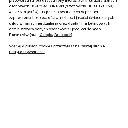
przetwarzania jest uzasadniony interes administratora danych
20 czerwca do 31 sierpnia
2026 r. showroom będzie
osobowych (
DECORATORE
Krzysztof Sordyl ul. Bielska 45a;
zamknięty w soboty. W dni
43-356 Bujaków) lub podmiotów trzecich w postaci
robocze showroom
zapewnienia bezpieczeństwa sklepu i jakości świadczonych
pozostaje otwarty bez
usług w ramach jej działania oraz działań marketingowych
zmian.
administratora danych osobowych i jego
Zaufanych
Partnerów
(m.in.
Google
,
Facebook
).
Więcej o plikach cookies przeczytasz na naszej stronie:
Polityka Prywatności
5.0
Na podstawie
1823
opinii
z całego okresu
INFORMACJE
STREFA KLIENTA
POMOCNE LINKI
POLECANE KATEGORIE