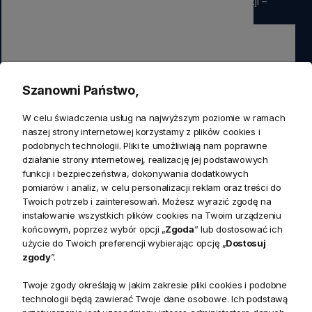
rabatu
na pierwsze zamówienie. Nie przegap okazji –
zapisz się już teraz
Zapisz się
Szanowni Państwo,
Zapisując się do newslettera wyrażasz zgodę na przetwarzanie
W celu świadczenia usług na najwyższym poziomie w ramach
przez nas swoich danych w celach marketingowych.
naszej strony internetowej korzystamy z plików cookies i
podobnych technologii. Pliki te umożliwiają nam poprawne
działanie strony internetowej, realizację jej podstawowych
KONTAKT
funkcji i bezpieczeństwa, dokonywania dodatkowych
Realizacja zamówień
pomiarów i analiz, w celu personalizacji reklam oraz treści do
+ 48 721 772 234
Twoich potrzeb i zainteresowań. Możesz wyrazić zgodę na
Doradztwo produktowe
Showroom
instalowanie wszystkich plików cookies na Twoim urządzeniu
+ 48 531 771 366
ul. Bielska 45a,
końcowym, poprzez wybór opcji „
Zgoda
” lub dostosować ich
Biuro
43-356 Bujaków
+ 48 723 600 621
użycie do Twoich preferencji wybierając opcję „
Dostosuj
Reklamacje | Zwroty
zgody
”.
Pon. - Pt.: 9:00 - 17:00,
sklep@decoratore.pl
Sobota: 10:00 - 14:00
Twoje zgody określają w jakim zakresie pliki cookies i podobne
technologii będą zawierać Twoje dane osobowe. Ich podstawą
W okresie wakacyjnym od