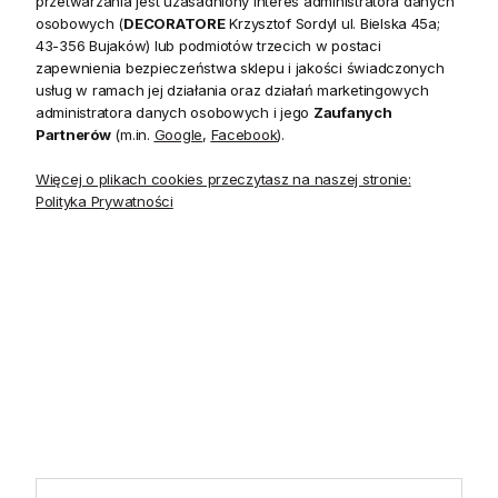
przetwarzania jest uzasadniony interes administratora danych
20 czerwca do 31 sierpnia
2026 r. showroom będzie
osobowych (
DECORATORE
Krzysztof Sordyl ul. Bielska 45a;
zamknięty w soboty. W dni
43-356 Bujaków) lub podmiotów trzecich w postaci
robocze showroom
zapewnienia bezpieczeństwa sklepu i jakości świadczonych
pozostaje otwarty bez
usług w ramach jej działania oraz działań marketingowych
zmian.
administratora danych osobowych i jego
Zaufanych
Partnerów
(m.in.
Google
,
Facebook
).
Więcej o plikach cookies przeczytasz na naszej stronie:
Polityka Prywatności
5.0
Na podstawie
1822
opinii
z całego okresu
INFORMACJE
STREFA KLIENTA
POMOCNE LINKI
POLECANE KATEGORIE