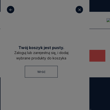
+ 48 531 771 366
sklep@decoratore.pl
Twój koszyk jest pusty.
Zaloguj lub zarejestruj się, i dodaj
Ten produkt jest niedostępny.
wybrane produkty do koszyka
Wróć
NEWSLETTER
Dołącz do nas!
Zapisz się do naszego Newslettera i otrzymaj
40 zł