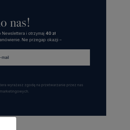
o nas!
 Newslettera i otrzymaj
40 zł
amówienie. Nie przegap okazji –
ttera wyrażasz zgodę na przetwarzanie przez nas
 marketingowych.