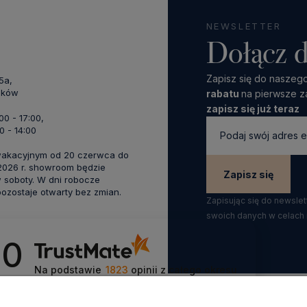
NEWSLETTER
Dołącz d
Zapisz się do naszego
45a,
aków
rabatu
na pierwsze z
zapisz się już teraz
:00 - 17:00,
0 - 14:00
wakacyjnym od 20 czerwca do
 2026 r. showroom będzie
Zapisz się
 soboty. W dni robocze
zostaje otwarty bez zmian.
Zapisując się do newsle
swoich danych w celach
.0
Na podstawie
1823
opinii
z całego okresu