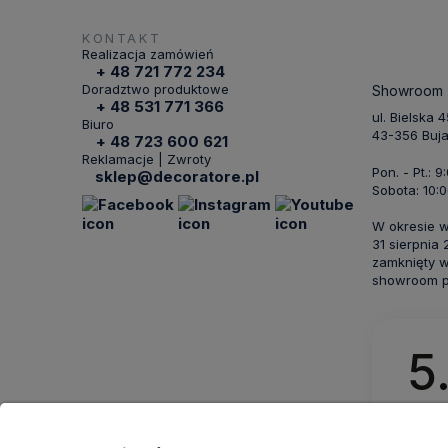
KONTAKT
Realizacja zamówień
+ 48 721 772 234
Doradztwo produktowe
Showroom
+ 48 531 771 366
ul. Bielska 
Biuro
43-356 Buj
+ 48 723 600 621
Reklamacje | Zwroty
Pon. - Pt.: 9
sklep@decoratore.pl
Sobota: 10:0
W okresie 
31 sierpnia
zamknięty w
showroom po
5