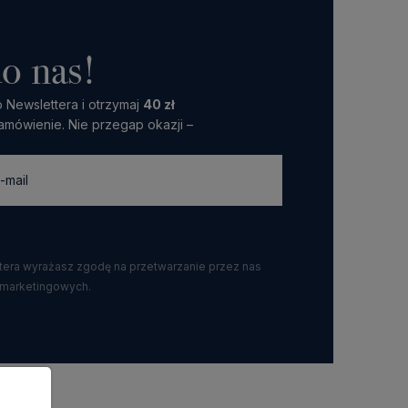
o nas!
 Newslettera i otrzymaj
40 zł
amówienie. Nie przegap okazji –
ttera wyrażasz zgodę na przetwarzanie przez nas
 marketingowych.