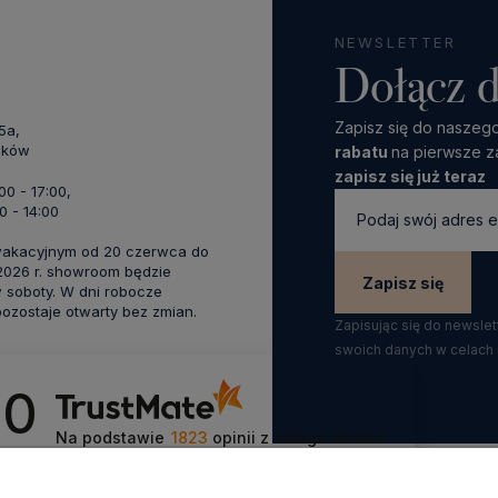
NEWSLETTER
Dołącz d
Zapisz się do naszego
45a,
aków
rabatu
na pierwsze z
zapisz się już teraz
:00 - 17:00,
0 - 14:00
wakacyjnym od 20 czerwca do
 2026 r. showroom będzie
Zapisz się
 soboty. W dni robocze
zostaje otwarty bez zmian.
Zapisując się do newsle
swoich danych w celach
.0
Na podstawie
1823
opinii
z całego okresu