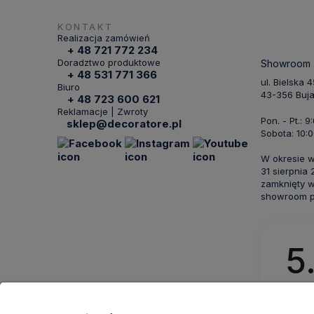
KONTAKT
Realizacja zamówień
+ 48 721 772 234
Doradztwo produktowe
Showroom
+ 48 531 771 366
ul. Bielska 
Biuro
43-356 Buj
+ 48 723 600 621
Reklamacje | Zwroty
Pon. - Pt.: 9
sklep@decoratore.pl
Sobota: 10:0
W okresie 
31 sierpnia
zamknięty w
showroom po
5