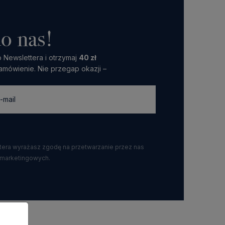
o nas!
 Newslettera i otrzymaj
40 zł
amówienie. Nie przegap okazji –
ttera wyrażasz zgodę na przetwarzanie przez nas
 marketingowych.