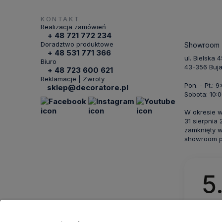
KONTAKT
Realizacja zamówień
+ 48 721 772 234
Doradztwo produktowe
Showroom
+ 48 531 771 366
ul. Bielska 
Biuro
43-356 Buj
+ 48 723 600 621
Reklamacje | Zwroty
Pon. - Pt.: 9
sklep@decoratore.pl
Sobota: 10:0
W okresie 
31 sierpnia
zamknięty w
showroom po
5