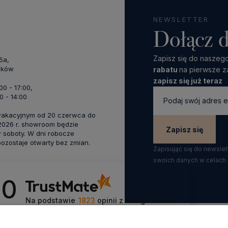
NEWSLETTER
Dołącz d
Zapisz się do naszego
45a,
aków
rabatu
na pierwsze z
zapisz się już teraz
:00 - 17:00,
0 - 14:00
wakacyjnym od 20 czerwca do
 2026 r. showroom będzie
Zapisz się
 soboty. W dni robocze
zostaje otwarty bez zmian.
Zapisując się do newsle
swoich danych w celach
.0
Na podstawie
1823
opinii
z całego okresu