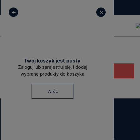
+ 48 531 771 366
sklep@decoratore.pl
Twój koszyk jest pusty.
Zaloguj lub zarejestruj się, i dodaj
Ten produkt jest niedostępny.
wybrane produkty do koszyka
Wróć
NEWSLETTER
Dołącz do nas!
Zapisz się do naszego Newslettera i otrzymaj
40 zł