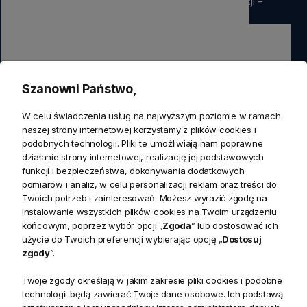
rabatu
na pierwsze zamówienie. Nie przegap okazji –
zapisz się już teraz
Zapisz się
Szanowni Państwo,
Zapisując się do newslettera wyrażasz zgodę na przetwarzanie
W celu świadczenia usług na najwyższym poziomie w ramach
przez nas swoich danych w celach marketingowych.
naszej strony internetowej korzystamy z plików cookies i
podobnych technologii. Pliki te umożliwiają nam poprawne
działanie strony internetowej, realizację jej podstawowych
KONTAKT
funkcji i bezpieczeństwa, dokonywania dodatkowych
Realizacja zamówień
pomiarów i analiz, w celu personalizacji reklam oraz treści do
+ 48 721 772 234
Twoich potrzeb i zainteresowań. Możesz wyrazić zgodę na
Doradztwo produktowe
Showroom
instalowanie wszystkich plików cookies na Twoim urządzeniu
+ 48 531 771 366
ul. Bielska 45a,
końcowym, poprzez wybór opcji „
Zgoda
” lub dostosować ich
Biuro
43-356 Bujaków
+ 48 723 600 621
użycie do Twoich preferencji wybierając opcję „
Dostosuj
Reklamacje | Zwroty
zgody
”.
Pon. - Pt.: 9:00 - 17:00,
sklep@decoratore.pl
Sobota: 10:00 - 14:00
Twoje zgody określają w jakim zakresie pliki cookies i podobne
technologii będą zawierać Twoje dane osobowe. Ich podstawą
W okresie wakacyjnym od