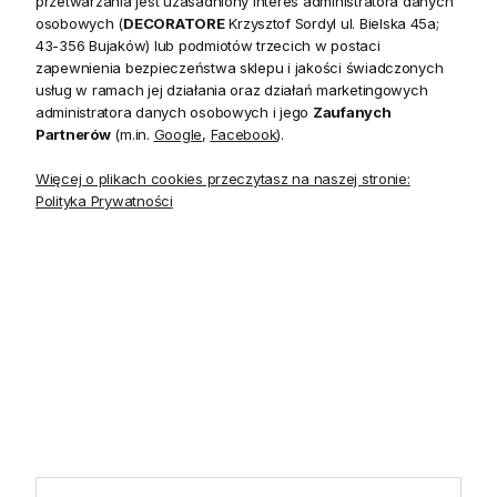
przetwarzania jest uzasadniony interes administratora danych
20 czerwca do 31 sierpnia
2026 r. showroom będzie
osobowych (
DECORATORE
Krzysztof Sordyl ul. Bielska 45a;
zamknięty w soboty. W dni
43-356 Bujaków) lub podmiotów trzecich w postaci
robocze showroom
zapewnienia bezpieczeństwa sklepu i jakości świadczonych
pozostaje otwarty bez
usług w ramach jej działania oraz działań marketingowych
zmian.
administratora danych osobowych i jego
Zaufanych
Partnerów
(m.in.
Google
,
Facebook
).
Więcej o plikach cookies przeczytasz na naszej stronie:
Polityka Prywatności
5.0
Na podstawie
1825
opinii
z całego okresu
INFORMACJE
STREFA KLIENTA
POMOCNE LINKI
POLECANE KATEGORIE