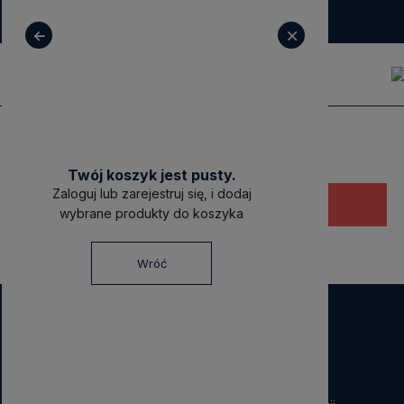
+ 48 531 771 366
sklep@decoratore.pl
Twój koszyk jest pusty.
Zaloguj lub zarejestruj się, i dodaj
Ten produkt jest niedostępny.
wybrane produkty do koszyka
Wróć
NEWSLETTER
Dołącz do nas!
Zapisz się do naszego Newslettera i otrzymaj
40 zł