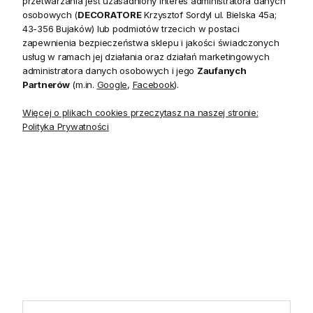
przetwarzania jest uzasadniony interes administratora danych
20 czerwca do 31 sierpnia
2026 r. showroom będzie
osobowych (
DECORATORE
Krzysztof Sordyl ul. Bielska 45a;
zamknięty w soboty. W dni
43-356 Bujaków) lub podmiotów trzecich w postaci
robocze showroom
zapewnienia bezpieczeństwa sklepu i jakości świadczonych
pozostaje otwarty bez
usług w ramach jej działania oraz działań marketingowych
zmian.
administratora danych osobowych i jego
Zaufanych
Partnerów
(m.in.
Google
,
Facebook
).
Więcej o plikach cookies przeczytasz na naszej stronie:
Polityka Prywatności
5.0
Na podstawie
1825
opinii
z całego okresu
INFORMACJE
STREFA KLIENTA
POMOCNE LINKI
POLECANE KATEGORIE