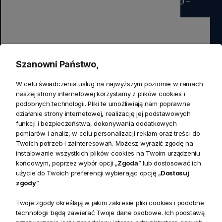
rabatu
na pierwsze zamówienie. Nie przegap okazji –
zapisz się już teraz
Zapisz się
Szanowni Państwo,
Zapisując się do newslettera wyrażasz zgodę na przetwarzanie
W celu świadczenia usług na najwyższym poziomie w ramach
przez nas swoich danych w celach marketingowych.
naszej strony internetowej korzystamy z plików cookies i
podobnych technologii. Pliki te umożliwiają nam poprawne
działanie strony internetowej, realizację jej podstawowych
KONTAKT
funkcji i bezpieczeństwa, dokonywania dodatkowych
Realizacja zamówień
pomiarów i analiz, w celu personalizacji reklam oraz treści do
+ 48 721 772 234
Twoich potrzeb i zainteresowań. Możesz wyrazić zgodę na
Doradztwo produktowe
Showroom
instalowanie wszystkich plików cookies na Twoim urządzeniu
+ 48 531 771 366
ul. Bielska 45a,
końcowym, poprzez wybór opcji „
Zgoda
” lub dostosować ich
Biuro
43-356 Bujaków
+ 48 723 600 621
użycie do Twoich preferencji wybierając opcję „
Dostosuj
Reklamacje | Zwroty
zgody
”.
Pon. - Pt.: 9:00 - 17:00,
sklep@decoratore.pl
Sobota: 10:00 - 14:00
Twoje zgody określają w jakim zakresie pliki cookies i podobne
technologii będą zawierać Twoje dane osobowe. Ich podstawą
W okresie wakacyjnym od