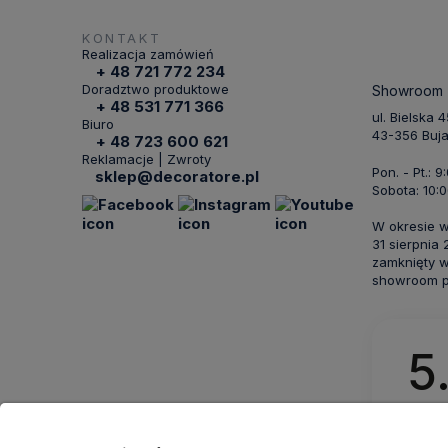
KONTAKT
Realizacja zamówień
+ 48 721 772 234
Doradztwo produktowe
Showroom
+ 48 531 771 366
ul. Bielska 
Biuro
43-356 Buj
+ 48 723 600 621
Reklamacje | Zwroty
Pon. - Pt.: 9
sklep@decoratore.pl
Sobota: 10:0
W okresie 
31 sierpnia
zamknięty w
showroom po
5