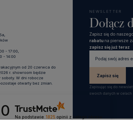
NEWSLETTER
Dołącz d
Zapisz się do naszego
45a,
aków
rabatu
na pierwsze z
zapisz się już teraz
:00 - 17:00,
0 - 14:00
wakacyjnym od 20 czerwca do
 2026 r. showroom będzie
Zapisz się
 soboty. W dni robocze
zostaje otwarty bez zmian.
Zapisując się do newsle
swoich danych w celach
.0
Na podstawie
1825
opinii
z całego okresu