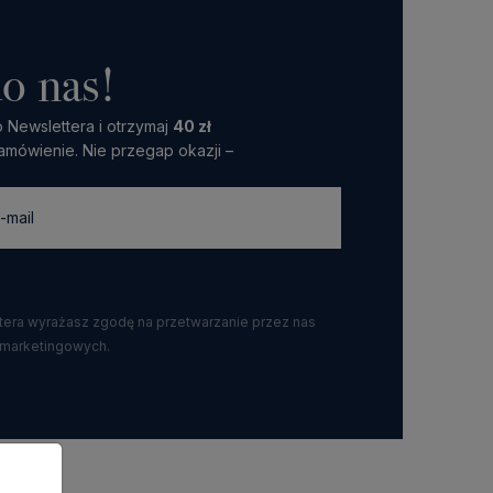
o nas!
 Newslettera i otrzymaj
40 zł
amówienie. Nie przegap okazji –
ttera wyrażasz zgodę na przetwarzanie przez nas
 marketingowych.